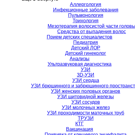
Аллергология
Инфекционные заболевания
Пульмонология
Трихология
Мезотерапия волосистой части голов
Средства от выпадения волос
Прием детских специалистов
Педиатрия
Детский ЛОР
Детский гинеколог
Анализы
Ультразвуковая диагностика
УЗИ
3D-УЗИ
УЗИ сердца
УЗИ брюшинного и забрюшинного пространс
УЗИ женских половых органов
УЗИ щитовидной железы
УЗИ сосудов
УЗИ молочных желез
УЗИ проходимости маточных труб
ТРУЗИ
КТГ
Вакцинация
Прививка от клещевого энцефалита