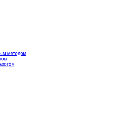
вым методом
ром
азотом