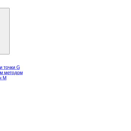
и точки G
им методом
н М