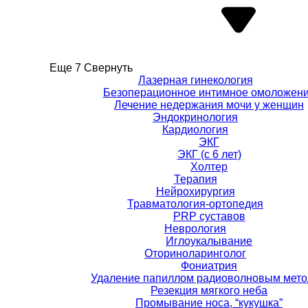
Еще 7
Свернуть
Лазерная гинекология
Безоперационное интимное омоложен
Лечение недержания мочи у женщин
Эндокринология
Кардиология
ЭКГ
ЭКГ (с 6 лет)
Холтер
Терапия
Нейрохирургия
Травматология-ортопедия
PRP суставов
Неврология
Иглоукалывание
Оториноларинголог
Фониатрия
Удаление папиллом радиоволновым мет
Резекция мягкого неба
Промывание носа, “кукушка”