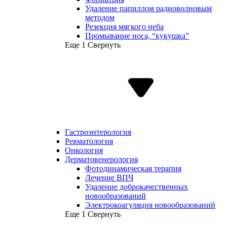
Удаление папиллом радиоволновым
методом
Резекция мягкого неба
Промывание носа, “кукушка”
Еще 1
Свернуть
Гастроэнтерология
Ревматология
Онкология
Дерматовенерология
Фотодинамическая терапия
Лечение ВПЧ
Удаление доброкачественных
новообразований
Электрокоагуляция новообразований
Еще 1
Свернуть