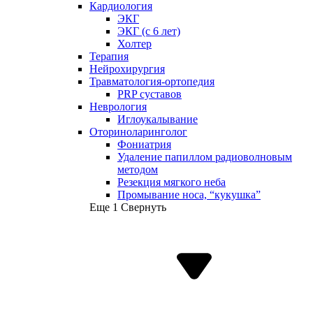
Кардиология
ЭКГ
ЭКГ (с 6 лет)
Холтер
Терапия
Нейрохирургия
Травматология-ортопедия
PRP суставов
Неврология
Иглоукалывание
Оториноларинголог
Фониатрия
Удаление папиллом радиоволновым
методом
Резекция мягкого неба
Промывание носа, “кукушка”
Еще 1
Свернуть