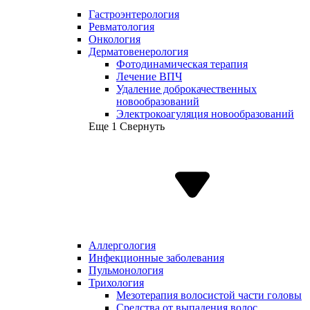
Гастроэнтерология
Ревматология
Онкология
Дерматовенерология
Фотодинамическая терапия
Лечение ВПЧ
Удаление доброкачественных
новообразований
Электрокоагуляция новообразований
Еще 1
Свернуть
Аллергология
Инфекционные заболевания
Пульмонология
Трихология
Мезотерапия волосистой части головы
Средства от выпадения волос