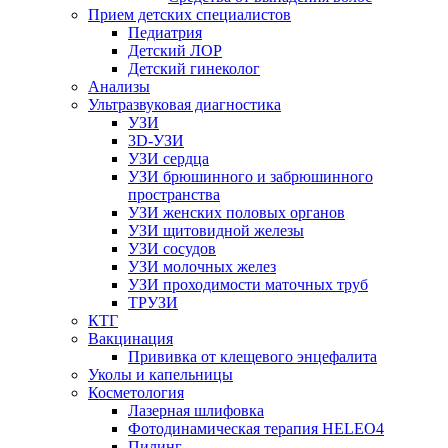
Прием детских специалистов
Педиатрия
Детский ЛОР
Детский гинеколог
Анализы
Ультразвуковая диагностика
УЗИ
3D-УЗИ
УЗИ сердца
УЗИ брюшинного и забрюшинного
пространства
УЗИ женских половых органов
УЗИ щитовидной железы
УЗИ сосудов
УЗИ молочных желез
УЗИ проходимости маточных труб
ТРУЗИ
КТГ
Вакцинация
Прививка от клещевого энцефалита
Уколы и капельницы
Косметология
Лазерная шлифовка
Фотодинамическая терапия HELEO4
Пилинг