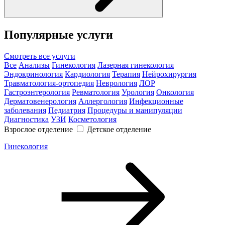
Популярные услуги
Смотреть все услуги
Все
Анализы
Гинекология
Лазерная гинекология
Эндокринология
Кардиология
Терапия
Нейрохирургия
Травматология-ортопедия
Неврология
ЛОР
Гастроэнтерология
Ревматология
Урология
Онкология
Дерматовенерология
Аллергология
Инфекционные
заболевания
Педиатрия
Процедуры и манипуляции
Диагностика
УЗИ
Косметология
Взрослое отделение
Детское отделение
Гинекология