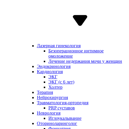
Лазерная гинекология
Безоперационное интимное
омоложение
Лечение недержания мочи у женщин
Эндокринология
Кардиология
ЭКГ
ЭКГ (с 6 лет)
Холтер
Терапия
Нейрохирургия
Травматология-ортопедия
PRP суставов
Неврология
Иглоукалывание
Оториноларинголог
Фониатрия