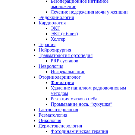
Безоперационное интимное
омоложение
Лечение недержания мочи у женщин
Эндокринология
Кардиология
ЭКГ
ЭКГ (с 6 лет)
Холтер
Терапия
Нейрохирургия
Травматология-ортопедия
PRP суставов
Неврология
Иглоукалывание
Оториноларинголог
Фониатрия
Удаление папиллом радиоволновым
методом
Резекция мягкого неба
Промывание носа, “кукушка”
Гастроэнтерология
Ревматология
Онкология
Дерматовенерология
Фотодинамическая терапия