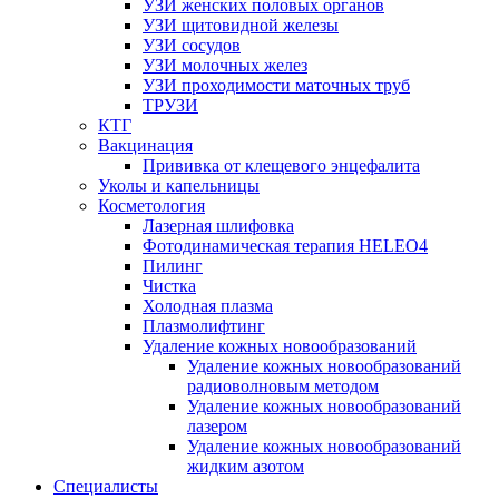
УЗИ женских половых органов
УЗИ щитовидной железы
УЗИ сосудов
УЗИ молочных желез
УЗИ проходимости маточных труб
ТРУЗИ
КТГ
Вакцинация
Прививка от клещевого энцефалита
Уколы и капельницы
Косметология
Лазерная шлифовка
Фотодинамическая терапия HELEO4
Пилинг
Чистка
Холодная плазма
Плазмолифтинг
Удаление кожных новообразований
Удаление кожных новообразований
радиоволновым методом
Удаление кожных новообразований
лазером
Удаление кожных новообразований
жидким азотом
Специалисты