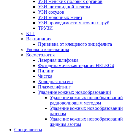
УЗИ женских половых органов
УЗИ щитовидной железы
УЗИ сосудов
УЗИ молочных желез
УЗИ проходимости маточных труб
ТРУЗИ
КТГ
Вакцинация
Прививка от клещевого энцефалита
Уколы и капельницы
Косметология
Лазерная шлифовка
Фотодинамическая терапия HELEO4
Пилинг
Чистка
Холодная плазма
Плазмолифтинг
Удаление кожных новообразований
Удаление кожных новообразований
радиоволновым методом
Удаление кожных новообразований
лазером
Удаление кожных новообразований
жидким азотом
Специалисты