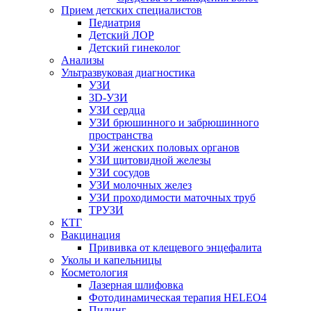
Прием детских специалистов
Педиатрия
Детский ЛОР
Детский гинеколог
Анализы
Ультразвуковая диагностика
УЗИ
3D-УЗИ
УЗИ сердца
УЗИ брюшинного и забрюшинного
пространства
УЗИ женских половых органов
УЗИ щитовидной железы
УЗИ сосудов
УЗИ молочных желез
УЗИ проходимости маточных труб
ТРУЗИ
КТГ
Вакцинация
Прививка от клещевого энцефалита
Уколы и капельницы
Косметология
Лазерная шлифовка
Фотодинамическая терапия HELEO4
Пилинг