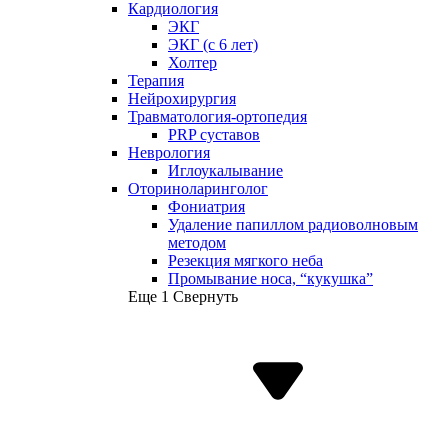
Кардиология
ЭКГ
ЭКГ (с 6 лет)
Холтер
Терапия
Нейрохирургия
Травматология-ортопедия
PRP суставов
Неврология
Иглоукалывание
Оториноларинголог
Фониатрия
Удаление папиллом радиоволновым
методом
Резекция мягкого неба
Промывание носа, “кукушка”
Еще 1
Свернуть