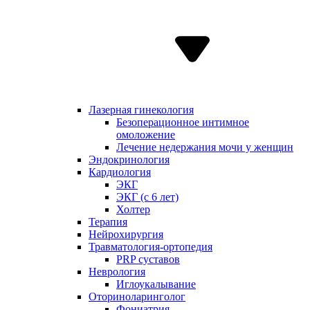
Лазерная гинекология
Безоперационное интимное
омоложение
Лечение недержания мочи у женщин
Эндокринология
Кардиология
ЭКГ
ЭКГ (с 6 лет)
Холтер
Терапия
Нейрохирургия
Травматология-ортопедия
PRP суставов
Неврология
Иглоукалывание
Оториноларинголог
Фониатрия