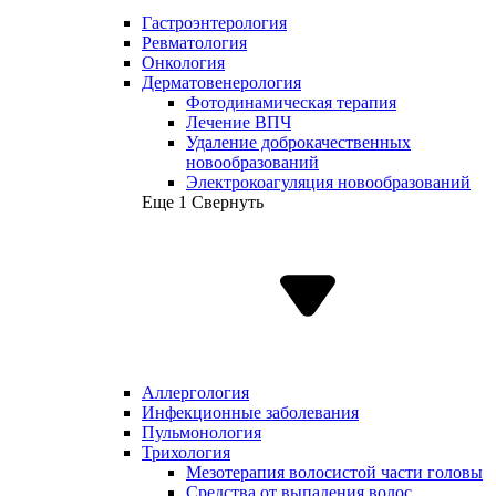
Гастроэнтерология
Ревматология
Онкология
Дерматовенерология
Фотодинамическая терапия
Лечение ВПЧ
Удаление доброкачественных
новообразований
Электрокоагуляция новообразований
Еще 1
Свернуть
Аллергология
Инфекционные заболевания
Пульмонология
Трихология
Мезотерапия волосистой части головы
Средства от выпадения волос