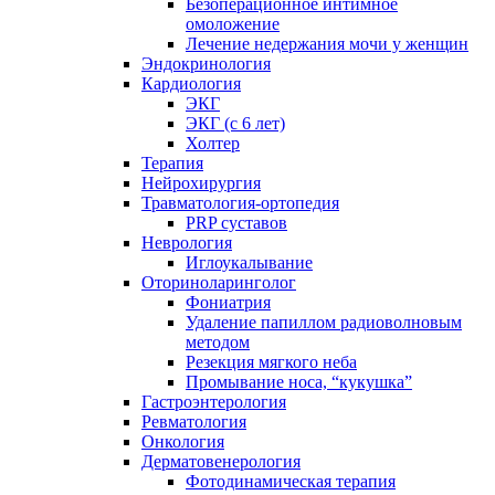
Безоперационное интимное
омоложение
Лечение недержания мочи у женщин
Эндокринология
Кардиология
ЭКГ
ЭКГ (с 6 лет)
Холтер
Терапия
Нейрохирургия
Травматология-ортопедия
PRP суставов
Неврология
Иглоукалывание
Оториноларинголог
Фониатрия
Удаление папиллом радиоволновым
методом
Резекция мягкого неба
Промывание носа, “кукушка”
Гастроэнтерология
Ревматология
Онкология
Дерматовенерология
Фотодинамическая терапия