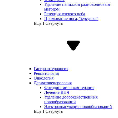
Удаление папиллом радиоволновым
методом
Резекция мягкого неба
Промывание носа, “кукушка”
Еще 1
Свернуть
Гастроэнтерология
Ревматология
Онкология
Дерматовенерология
Фотодинамическая терапия
Лечение ВПЧ
Удаление доброкачественных
новообразований
Электрокоагуляция новообразований
Еще 1
Свернуть