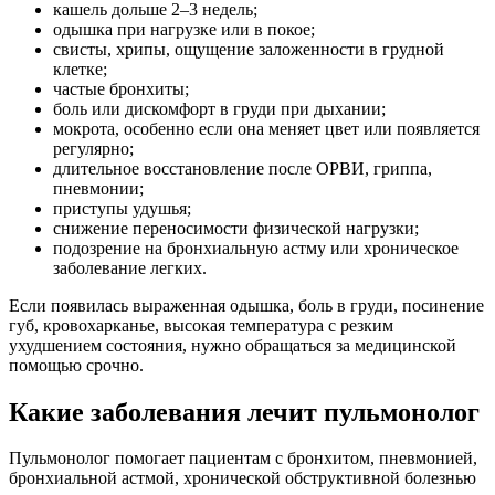
кашель дольше 2–3 недель;
одышка при нагрузке или в покое;
свисты, хрипы, ощущение заложенности в грудной
клетке;
частые бронхиты;
боль или дискомфорт в груди при дыхании;
мокрота, особенно если она меняет цвет или появляется
регулярно;
длительное восстановление после ОРВИ, гриппа,
пневмонии;
приступы удушья;
снижение переносимости физической нагрузки;
подозрение на бронхиальную астму или хроническое
заболевание легких.
Если появилась выраженная одышка, боль в груди, посинение
губ, кровохарканье, высокая температура с резким
ухудшением состояния, нужно обращаться за медицинской
помощью срочно.
Какие заболевания лечит пульмонолог
Пульмонолог помогает пациентам с бронхитом, пневмонией,
бронхиальной астмой, хронической обструктивной болезнью