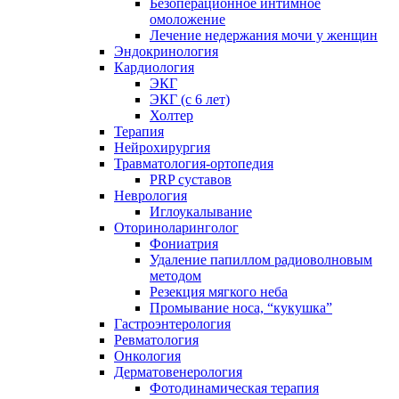
Безоперационное интимное
омоложение
Лечение недержания мочи у женщин
Эндокринология
Кардиология
ЭКГ
ЭКГ (с 6 лет)
Холтер
Терапия
Нейрохирургия
Травматология-ортопедия
PRP суставов
Неврология
Иглоукалывание
Оториноларинголог
Фониатрия
Удаление папиллом радиоволновым
методом
Резекция мягкого неба
Промывание носа, “кукушка”
Гастроэнтерология
Ревматология
Онкология
Дерматовенерология
Фотодинамическая терапия