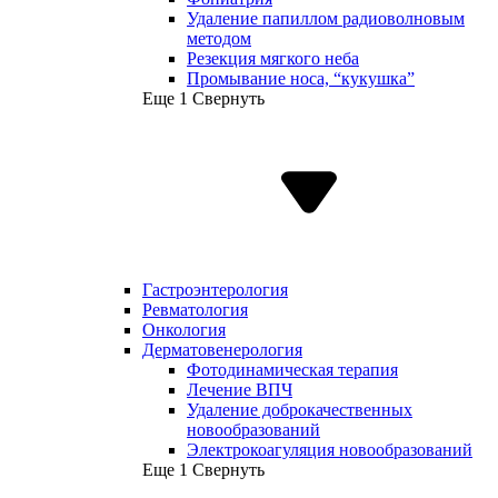
Удаление папиллом радиоволновым
методом
Резекция мягкого неба
Промывание носа, “кукушка”
Еще 1
Свернуть
Гастроэнтерология
Ревматология
Онкология
Дерматовенерология
Фотодинамическая терапия
Лечение ВПЧ
Удаление доброкачественных
новообразований
Электрокоагуляция новообразований
Еще 1
Свернуть