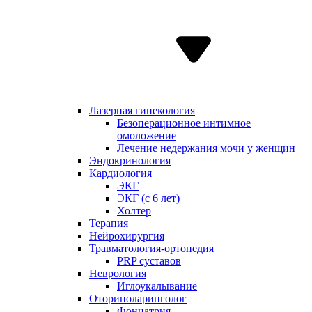
Лазерная гинекология
Безоперационное интимное
омоложение
Лечение недержания мочи у женщин
Эндокринология
Кардиология
ЭКГ
ЭКГ (с 6 лет)
Холтер
Терапия
Нейрохирургия
Травматология-ортопедия
PRP суставов
Неврология
Иглоукалывание
Оториноларинголог
Фониатрия