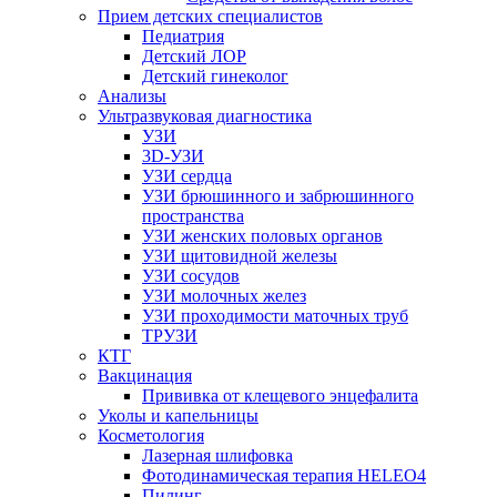
Прием детских специалистов
Педиатрия
Детский ЛОР
Детский гинеколог
Анализы
Ультразвуковая диагностика
УЗИ
3D-УЗИ
УЗИ сердца
УЗИ брюшинного и забрюшинного
пространства
УЗИ женских половых органов
УЗИ щитовидной железы
УЗИ сосудов
УЗИ молочных желез
УЗИ проходимости маточных труб
ТРУЗИ
КТГ
Вакцинация
Прививка от клещевого энцефалита
Уколы и капельницы
Косметология
Лазерная шлифовка
Фотодинамическая терапия HELEO4
Пилинг