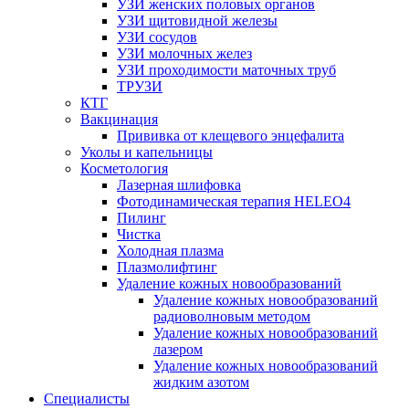
УЗИ женских половых органов
УЗИ щитовидной железы
УЗИ сосудов
УЗИ молочных желез
УЗИ проходимости маточных труб
ТРУЗИ
КТГ
Вакцинация
Прививка от клещевого энцефалита
Уколы и капельницы
Косметология
Лазерная шлифовка
Фотодинамическая терапия HELEO4
Пилинг
Чистка
Холодная плазма
Плазмолифтинг
Удаление кожных новообразований
Удаление кожных новообразований
радиоволновым методом
Удаление кожных новообразований
лазером
Удаление кожных новообразований
жидким азотом
Специалисты