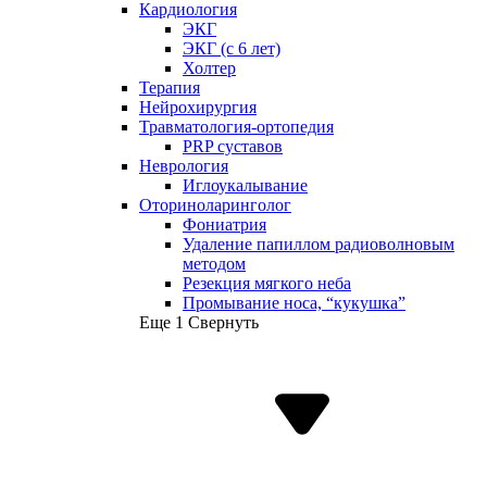
Кардиология
ЭКГ
ЭКГ (с 6 лет)
Холтер
Терапия
Нейрохирургия
Травматология-ортопедия
PRP суставов
Неврология
Иглоукалывание
Оториноларинголог
Фониатрия
Удаление папиллом радиоволновым
методом
Резекция мягкого неба
Промывание носа, “кукушка”
Еще 1
Свернуть