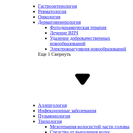
Гастроэнтерология
Ревматология
Онкология
Дерматовенерология
Фотодинамическая терапия
Лечение ВПЧ
Удаление доброкачественных
новообразований
Электрокоагуляция новообразований
Еще 1
Свернуть
Аллергология
Инфекционные заболевания
Пульмонология
Трихология
Мезотерапия волосистой части головы
Средства от выпадения волос