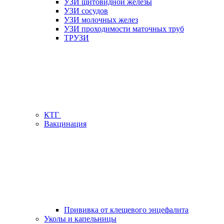
УЗИ щитовидной железы
УЗИ сосудов
УЗИ молочных желез
УЗИ проходимости маточных труб
ТРУЗИ
КТГ
Вакцинация
Прививка от клещевого энцефалита
Уколы и капельницы