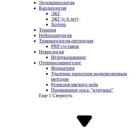
Эндокринология
Кардиология
ЭКГ
ЭКГ (с 6 лет)
Холтер
Терапия
Нейрохирургия
Травматология-ортопедия
PRP суставов
Неврология
Иглоукалывание
Оториноларинголог
Фониатрия
Удаление папиллом радиоволновым
методом
Резекция мягкого неба
Промывание носа, “кукушка”
Еще 1
Свернуть