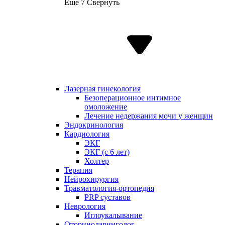
Еще 7
Свернуть
Лазерная гинекология
Безоперационное интимное
омоложение
Лечение недержания мочи у женщин
Эндокринология
Кардиология
ЭКГ
ЭКГ (с 6 лет)
Холтер
Терапия
Нейрохирургия
Травматология-ортопедия
PRP суставов
Неврология
Иглоукалывание
Оториноларинголог