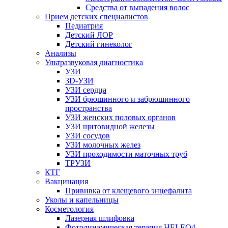
Средства от выпадения волос
Прием детских специалистов
Педиатрия
Детский ЛОР
Детский гинеколог
Анализы
Ультразвуковая диагностика
УЗИ
3D-УЗИ
УЗИ сердца
УЗИ брюшинного и забрюшинного
пространства
УЗИ женских половых органов
УЗИ щитовидной железы
УЗИ сосудов
УЗИ молочных желез
УЗИ проходимости маточных труб
ТРУЗИ
КТГ
Вакцинация
Прививка от клещевого энцефалита
Уколы и капельницы
Косметология
Лазерная шлифовка
Фотодинамическая терапия HELEO4