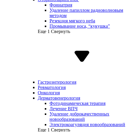
Фониатрия
Удаление папиллом радиоволновым
методом
Резекция мягкого неба
Промывание носа, “кукушка”
Еще 1
Свернуть
Гастроэнтерология
Ревматология
Онкология
Дерматовенерология
Фотодинамическая терапия
Лечение ВПЧ
Удаление доброкачественных
новообразований
Электрокоагуляция новообразований
Еще 1
Свернуть