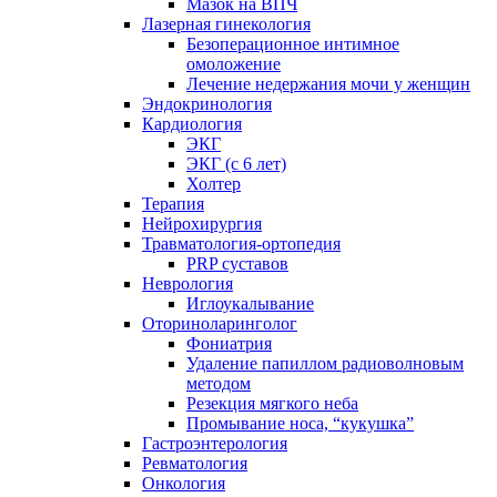
Мазок на ВПЧ
Лазерная гинекология
Безоперационное интимное
омоложение
Лечение недержания мочи у женщин
Эндокринология
Кардиология
ЭКГ
ЭКГ (с 6 лет)
Холтер
Терапия
Нейрохирургия
Травматология-ортопедия
PRP суставов
Неврология
Иглоукалывание
Оториноларинголог
Фониатрия
Удаление папиллом радиоволновым
методом
Резекция мягкого неба
Промывание носа, “кукушка”
Гастроэнтерология
Ревматология
Онкология