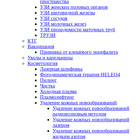
пространства
УЗИ женских половых органов
УЗИ щитовидной железы
УЗИ сосудов
УЗИ молочных желез
УЗИ проходимости маточных труб
ТРУЗИ
КТГ
Вакцинация
Прививка от клещевого энцефалита
Уколы и капельницы
Косметология
Лазерная шлифовка
Фотодинамическая терапия HELEO4
Пилинг
Чистка
Холодная плазма
Плазмолифтинг
Удаление кожных новообразований
Удаление кожных новообразований
радиоволновым методом
Удаление кожных новообразований
лазером
Удаление кожных новообразований
жидким азотом