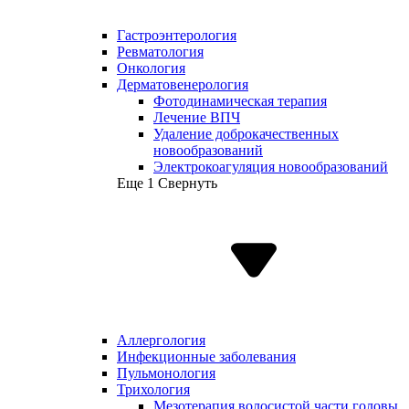
Гастроэнтерология
Ревматология
Онкология
Дерматовенерология
Фотодинамическая терапия
Лечение ВПЧ
Удаление доброкачественных
новообразований
Электрокоагуляция новообразований
Еще 1
Свернуть
Аллергология
Инфекционные заболевания
Пульмонология
Трихология
Мезотерапия волосистой части головы