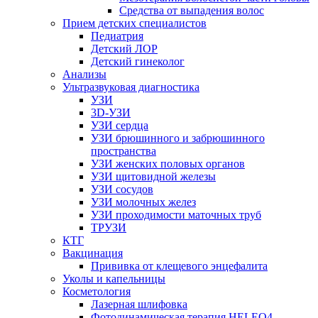
Средства от выпадения волос
Прием детских специалистов
Педиатрия
Детский ЛОР
Детский гинеколог
Анализы
Ультразвуковая диагностика
УЗИ
3D-УЗИ
УЗИ сердца
УЗИ брюшинного и забрюшинного
пространства
УЗИ женских половых органов
УЗИ щитовидной железы
УЗИ сосудов
УЗИ молочных желез
УЗИ проходимости маточных труб
ТРУЗИ
КТГ
Вакцинация
Прививка от клещевого энцефалита
Уколы и капельницы
Косметология
Лазерная шлифовка
Фотодинамическая терапия HELEO4