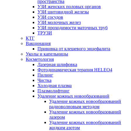
пространства
УЗИ женских половых органов
УЗИ щитовидной железы
УЗИ сосудов
УЗИ молочных желез
УЗИ проходимости маточных труб
ТРУЗИ
КТГ
Вакцинация
Прививка от клещевого энцефалита
Уколы и капельницы
Косметология
Лазерная шлифовка
Фотодинамическая терапия HELEO4
Пилинг
Чистка
Холодная плазма
Плазмолифтинг
Удаление кожных новообразований
Удаление кожных новообразований
радиоволновым методом
Удаление кожных новообразований
лазером
Удаление кожных новообразований
жидким азотом