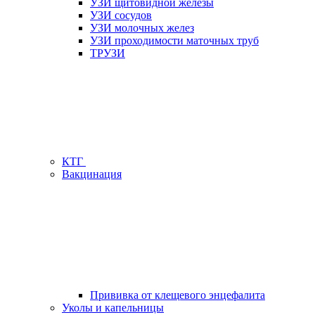
УЗИ щитовидной железы
УЗИ сосудов
УЗИ молочных желез
УЗИ проходимости маточных труб
ТРУЗИ
КТГ
Вакцинация
Прививка от клещевого энцефалита
Уколы и капельницы