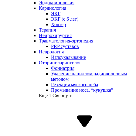
Эндокринология
Кардиология
ЭКГ
ЭКГ (с 6 лет)
Холтер
Терапия
Нейрохирургия
Травматология-ортопедия
PRP суставов
Неврология
Иглоукалывание
Оториноларинголог
Фониатрия
Удаление папиллом радиоволновым
методом
Резекция мягкого неба
Промывание носа, “кукушка”
Еще 1
Свернуть