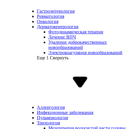
Гастроэнтерология
Ревматология
Онкология
Дерматовенерология
Фотодинамическая терапия
Лечение ВПЧ
Удаление доброкачественных
новообразований
Электрокоагуляция новообразований
Еще 1
Свернуть
Аллергология
Инфекционные заболевания
Пульмонология
Трихология
Мезотерапия волосистой части головы