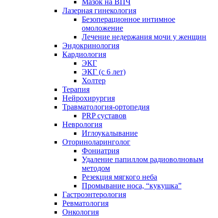
Мазок на ВПЧ
Лазерная гинекология
Безоперационное интимное
омоложение
Лечение недержания мочи у женщин
Эндокринология
Кардиология
ЭКГ
ЭКГ (с 6 лет)
Холтер
Терапия
Нейрохирургия
Травматология-ортопедия
PRP суставов
Неврология
Иглоукалывание
Оториноларинголог
Фониатрия
Удаление папиллом радиоволновым
методом
Резекция мягкого неба
Промывание носа, “кукушка”
Гастроэнтерология
Ревматология
Онкология