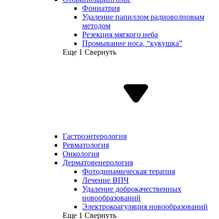
Фониатрия
Удаление папиллом радиоволновым
методом
Резекция мягкого неба
Промывание носа, “кукушка”
Еще 1
Свернуть
Гастроэнтерология
Ревматология
Онкология
Дерматовенерология
Фотодинамическая терапия
Лечение ВПЧ
Удаление доброкачественных
новообразований
Электрокоагуляция новообразований
Еще 1
Свернуть