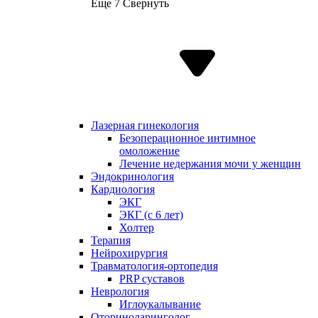
Еще 7
Свернуть
Лазерная гинекология
Безоперационное интимное
омоложение
Лечение недержания мочи у женщин
Эндокринология
Кардиология
ЭКГ
ЭКГ (с 6 лет)
Холтер
Терапия
Нейрохирургия
Травматология-ортопедия
PRP суставов
Неврология
Иглоукалывание
Оториноларинголог