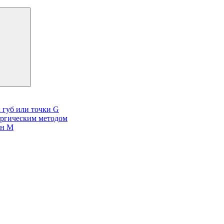
 губ или точки G
ургическим методом
он М