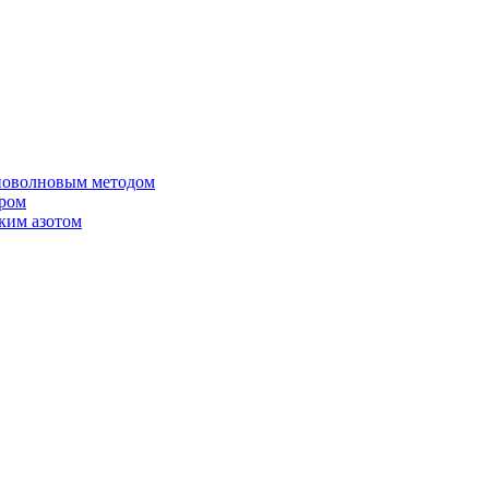
иоволновым методом
ером
ким азотом