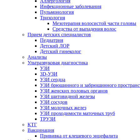
Аллергология
Инфекционные заболевания
Пульмонология
Трихология
Мезотерапия волосистой части головы
Средства от выпадения волос
Прием детских специалистов
Педиатрия
Детский ЛОР
Детский гинеколог
Анализы
Ультразвуковая диагностика
УЗИ
3D-УЗИ
УЗИ сердца
УЗИ брюшинного и забрюшинного пространс
УЗИ женских половых органов
УЗИ щитовидной железы
УЗИ сосудов
УЗИ молочных желез
УЗИ проходимости маточных труб
ТРУЗИ
КТГ
Вакцинация
Прививка от клещевого энцефалита