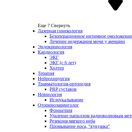
Еще 7
Свернуть
Лазерная гинекология
Безоперационное интимное омоложени
Лечение недержания мочи у женщин
Эндокринология
Кардиология
ЭКГ
ЭКГ (с 6 лет)
Холтер
Терапия
Нейрохирургия
Травматология-ортопедия
PRP суставов
Неврология
Иглоукалывание
Оториноларинголог
Фониатрия
Удаление папиллом радиоволновым мет
Резекция мягкого неба
Промывание носа, “кукушка”