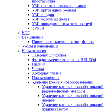
пространства
УЗИ женских половых органов
УЗИ щитовидной железы
УЗИ сосудов
УЗИ молочных желез
УЗИ проходимости маточных труб
ТРУЗИ
КТГ
Вакцинация
Прививка от клещевого энцефалита
Уколы и капельницы
Косметология
Лазерная шлифовка
Фотодинамическая терапия HELEO4
Пилинг
Чистка
Холодная плазма
Плазмолифтинг
Удаление кожных новообразований
Удаление кожных новообразований
радиоволновым методом
Удаление кожных новообразований
лазером
Удаление кожных новообразований
жидким азотом