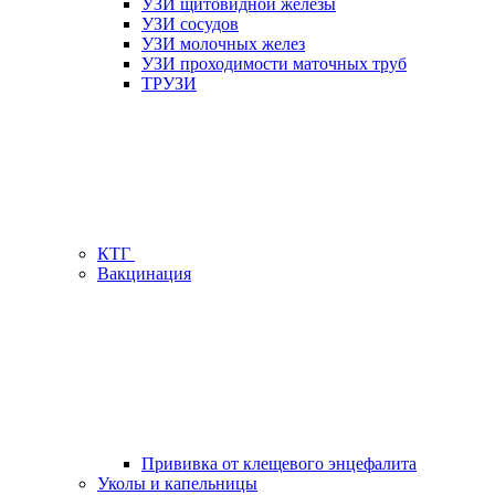
УЗИ щитовидной железы
УЗИ сосудов
УЗИ молочных желез
УЗИ проходимости маточных труб
ТРУЗИ
КТГ
Вакцинация
Прививка от клещевого энцефалита
Уколы и капельницы