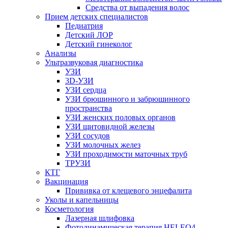
Средства от выпадения волос
Прием детских специалистов
Педиатрия
Детский ЛОР
Детский гинеколог
Анализы
Ультразвуковая диагностика
УЗИ
3D-УЗИ
УЗИ сердца
УЗИ брюшинного и забрюшинного
пространства
УЗИ женских половых органов
УЗИ щитовидной железы
УЗИ сосудов
УЗИ молочных желез
УЗИ проходимости маточных труб
ТРУЗИ
КТГ
Вакцинация
Прививка от клещевого энцефалита
Уколы и капельницы
Косметология
Лазерная шлифовка
Фотодинамическая терапия HELEO4