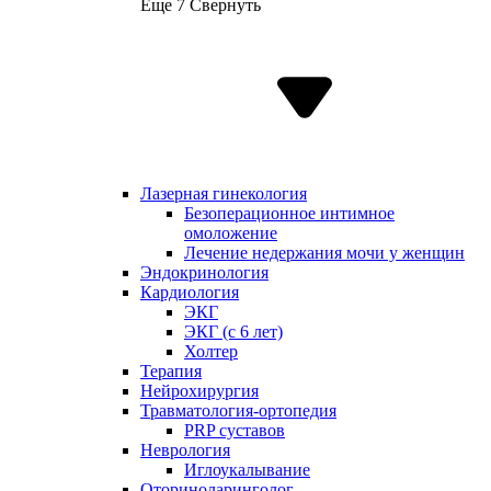
Еще 7
Свернуть
Лазерная гинекология
Безоперационное интимное
омоложение
Лечение недержания мочи у женщин
Эндокринология
Кардиология
ЭКГ
ЭКГ (с 6 лет)
Холтер
Терапия
Нейрохирургия
Травматология-ортопедия
PRP суставов
Неврология
Иглоукалывание
Оториноларинголог