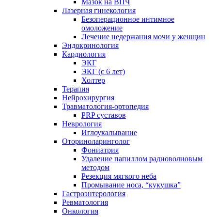
Мазок на ВПЧ
Лазерная гинекология
Безоперационное интимное
омоложение
Лечение недержания мочи у женщин
Эндокринология
Кардиология
ЭКГ
ЭКГ (с 6 лет)
Холтер
Терапия
Нейрохирургия
Травматология-ортопедия
PRP суставов
Неврология
Иглоукалывание
Оториноларинголог
Фониатрия
Удаление папиллом радиоволновым
методом
Резекция мягкого неба
Промывание носа, “кукушка”
Гастроэнтерология
Ревматология
Онкология