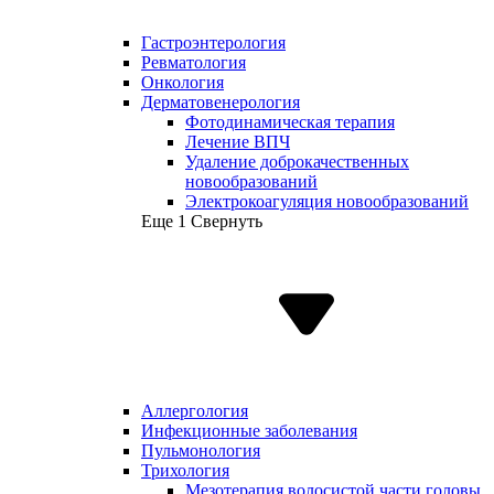
Гастроэнтерология
Ревматология
Онкология
Дерматовенерология
Фотодинамическая терапия
Лечение ВПЧ
Удаление доброкачественных
новообразований
Электрокоагуляция новообразований
Еще 1
Свернуть
Аллергология
Инфекционные заболевания
Пульмонология
Трихология
Мезотерапия волосистой части головы