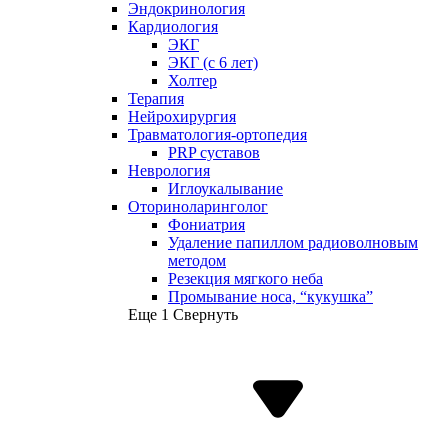
Эндокринология
Кардиология
ЭКГ
ЭКГ (с 6 лет)
Холтер
Терапия
Нейрохирургия
Травматология-ортопедия
PRP суставов
Неврология
Иглоукалывание
Оториноларинголог
Фониатрия
Удаление папиллом радиоволновым
методом
Резекция мягкого неба
Промывание носа, “кукушка”
Еще 1
Свернуть