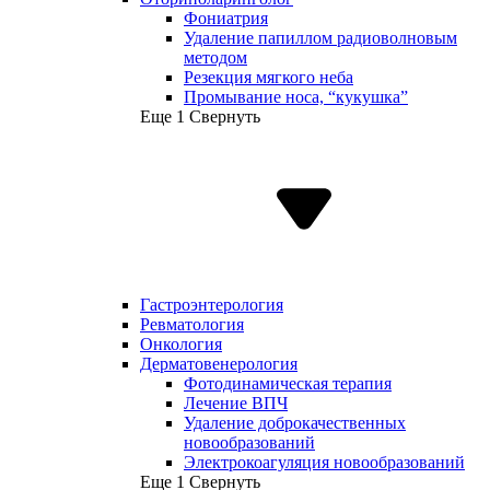
Фониатрия
Удаление папиллом радиоволновым
методом
Резекция мягкого неба
Промывание носа, “кукушка”
Еще 1
Свернуть
Гастроэнтерология
Ревматология
Онкология
Дерматовенерология
Фотодинамическая терапия
Лечение ВПЧ
Удаление доброкачественных
новообразований
Электрокоагуляция новообразований
Еще 1
Свернуть