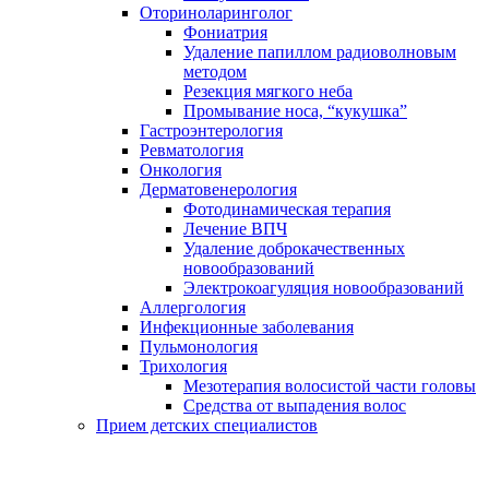
Оториноларинголог
Фониатрия
Удаление папиллом радиоволновым
методом
Резекция мягкого неба
Промывание носа, “кукушка”
Гастроэнтерология
Ревматология
Онкология
Дерматовенерология
Фотодинамическая терапия
Лечение ВПЧ
Удаление доброкачественных
новообразований
Электрокоагуляция новообразований
Аллергология
Инфекционные заболевания
Пульмонология
Трихология
Мезотерапия волосистой части головы
Средства от выпадения волос
Прием детских специалистов