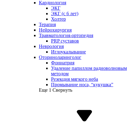
Кардиология
ЭКГ
ЭКГ (с 6 лет)
Холтер
Терапия
Нейрохирургия
Травматология-ортопедия
PRP суставов
Неврология
Иглоукалывание
Оториноларинголог
Фониатрия
Удаление папиллом радиоволновым
методом
Резекция мягкого неба
Промывание носа, “кукушка”
Еще 1
Свернуть