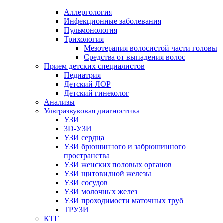
Аллергология
Инфекционные заболевания
Пульмонология
Трихология
Мезотерапия волосистой части головы
Средства от выпадения волос
Прием детских специалистов
Педиатрия
Детский ЛОР
Детский гинеколог
Анализы
Ультразвуковая диагностика
УЗИ
3D-УЗИ
УЗИ сердца
УЗИ брюшинного и забрюшинного
пространства
УЗИ женских половых органов
УЗИ щитовидной железы
УЗИ сосудов
УЗИ молочных желез
УЗИ проходимости маточных труб
ТРУЗИ
КТГ