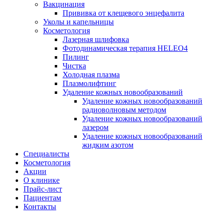
Вакцинация
Прививка от клещевого энцефалита
Уколы и капельницы
Косметология
Лазерная шлифовка
Фотодинамическая терапия HELEO4
Пилинг
Чистка
Холодная плазма
Плазмолифтинг
Удаление кожных новообразований
Удаление кожных новообразований
радиоволновым методом
Удаление кожных новообразований
лазером
Удаление кожных новообразований
жидким азотом
Специалисты
Косметология
Акции
О клинике
Прайс-лист
Пациентам
Контакты