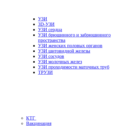
УЗИ
3D-УЗИ
УЗИ сердца
УЗИ брюшинного и забрюшинного
пространства
УЗИ женских половых органов
УЗИ щитовидной железы
УЗИ сосудов
УЗИ молочных желез
УЗИ проходимости маточных труб
ТРУЗИ
КТГ
Вакцинация