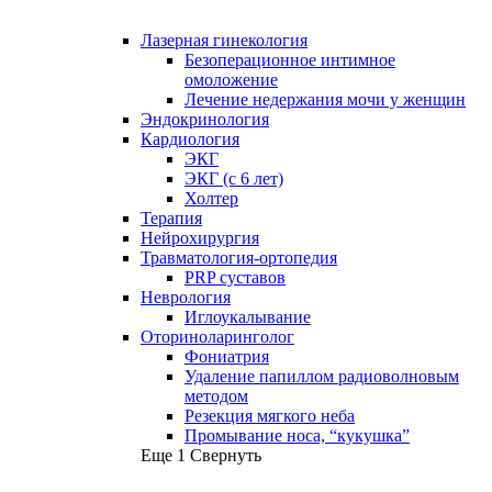
Лазерная гинекология
Безоперационное интимное
омоложение
Лечение недержания мочи у женщин
Эндокринология
Кардиология
ЭКГ
ЭКГ (с 6 лет)
Холтер
Терапия
Нейрохирургия
Травматология-ортопедия
PRP суставов
Неврология
Иглоукалывание
Оториноларинголог
Фониатрия
Удаление папиллом радиоволновым
методом
Резекция мягкого неба
Промывание носа, “кукушка”
Еще 1
Свернуть