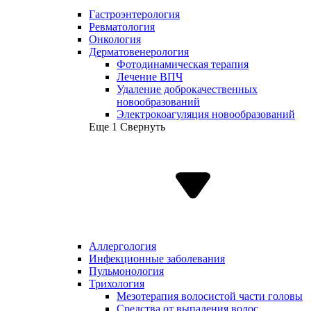
Гастроэнтерология
Ревматология
Онкология
Дерматовенерология
Фотодинамическая терапия
Лечение ВПЧ
Удаление доброкачественных
новообразований
Электрокоагуляция новообразований
Еще 1
Свернуть
Аллергология
Инфекционные заболевания
Пульмонология
Трихология
Мезотерапия волосистой части головы
Средства от выпадения волос