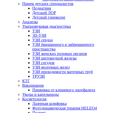
Прием детских специалистов
Педиатрия
Детский ЛОР
Детский гинеколог
Анализы
Ультразвуковая диагностика
УЗИ
3D-УЗИ
УЗИ сердца
УЗИ брюшинного и забрюшинного
пространства
УЗИ женских половых органов
УЗИ щитовидной железы
УЗИ сосудов
УЗИ молочных желез
УЗИ проходимости маточных труб
ТРУЗИ
КТГ
Вакцинация
Прививка от клещевого энцефалита
Уколы и капельницы
Косметология
Лазерная шлифовка
Фотодинамическая терапия HELEO4
Пилинг