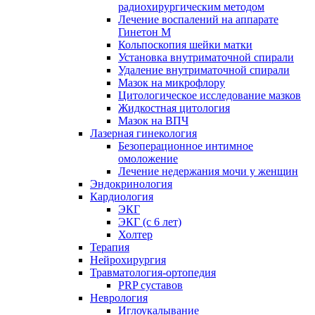
радиохирургическим методом
Лечение воспалений на аппарате
Гинетон М
Кольпоскопия шейки матки
Установка внутриматочной спирали
Удаление внутриматочной спирали
Мазок на микрофлору
Цитологическое исследование мазков
Жидкостная цитология
Мазок на ВПЧ
Лазерная гинекология
Безоперационное интимное
омоложение
Лечение недержания мочи у женщин
Эндокринология
Кардиология
ЭКГ
ЭКГ (с 6 лет)
Холтер
Терапия
Нейрохирургия
Травматология-ортопедия
PRP суставов
Неврология
Иглоукалывание