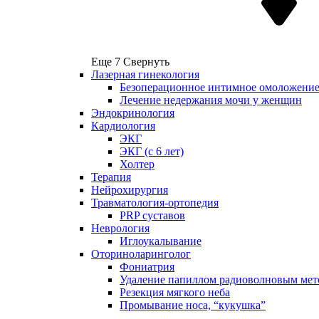
Еще 7
Свернуть
Лазерная гинекология
Безоперационное интимное омоложени
Лечение недержания мочи у женщин
Эндокринология
Кардиология
ЭКГ
ЭКГ (с 6 лет)
Холтер
Терапия
Нейрохирургия
Травматология-ортопедия
PRP суставов
Неврология
Иглоукалывание
Оториноларинголог
Фониатрия
Удаление папиллом радиоволновым мет
Резекция мягкого неба
Промывание носа, “кукушка”