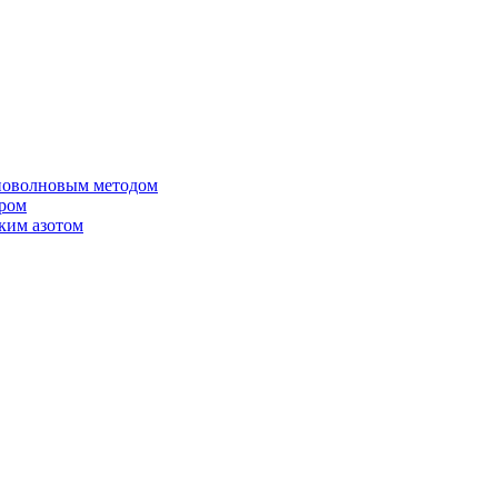
иоволновым методом
ером
ким азотом