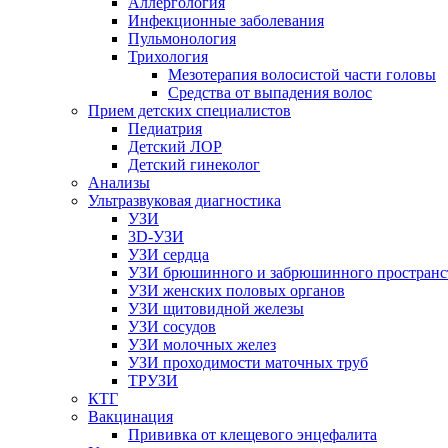
Аллергология
Инфекционные заболевания
Пульмонология
Трихология
Мезотерапия волосистой части головы
Средства от выпадения волос
Прием детских специалистов
Педиатрия
Детский ЛОР
Детский гинеколог
Анализы
Ультразвуковая диагностика
УЗИ
3D-УЗИ
УЗИ сердца
УЗИ брюшинного и забрюшинного пространс
УЗИ женских половых органов
УЗИ щитовидной железы
УЗИ сосудов
УЗИ молочных желез
УЗИ проходимости маточных труб
ТРУЗИ
КТГ
Вакцинация
Прививка от клещевого энцефалита