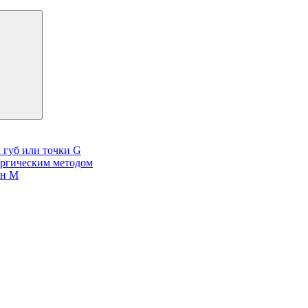
 губ или точки G
ургическим методом
он М