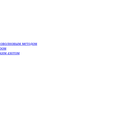
иоволновым методом
ером
ким азотом