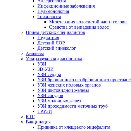
Аллергология
Инфекционные заболевания
Пульмонология
Трихология
Мезотерапия волосистой части головы
Средства от выпадения волос
Прием детских специалистов
Педиатрия
Детский ЛОР
Детский гинеколог
Анализы
Ультразвуковая диагностика
УЗИ
3D-УЗИ
УЗИ сердца
УЗИ брюшинного и забрюшинного пространс
УЗИ женских половых органов
УЗИ щитовидной железы
УЗИ сосудов
УЗИ молочных желез
УЗИ проходимости маточных труб
ТРУЗИ
КТГ
Вакцинация
Прививка от клещевого энцефалита