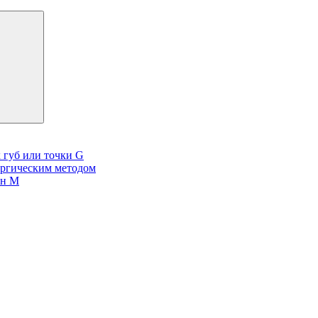
 губ или точки G
ургическим методом
он М