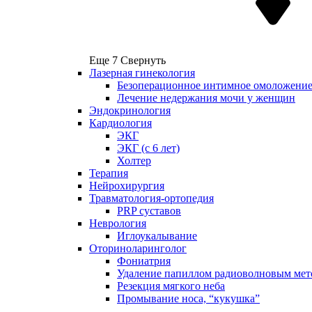
Еще 7
Свернуть
Лазерная гинекология
Безоперационное интимное омоложени
Лечение недержания мочи у женщин
Эндокринология
Кардиология
ЭКГ
ЭКГ (с 6 лет)
Холтер
Терапия
Нейрохирургия
Травматология-ортопедия
PRP суставов
Неврология
Иглоукалывание
Оториноларинголог
Фониатрия
Удаление папиллом радиоволновым мет
Резекция мягкого неба
Промывание носа, “кукушка”