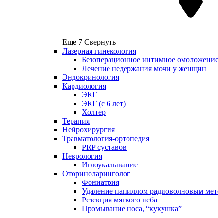
Еще 7
Свернуть
Лазерная гинекология
Безоперационное интимное омоложени
Лечение недержания мочи у женщин
Эндокринология
Кардиология
ЭКГ
ЭКГ (с 6 лет)
Холтер
Терапия
Нейрохирургия
Травматология-ортопедия
PRP суставов
Неврология
Иглоукалывание
Оториноларинголог
Фониатрия
Удаление папиллом радиоволновым мет
Резекция мягкого неба
Промывание носа, “кукушка”