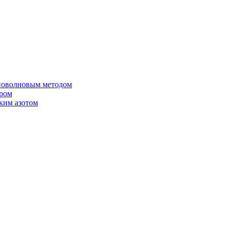
иоволновым методом
ером
ким азотом