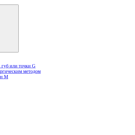
 губ или точки G
ургическим методом
он М