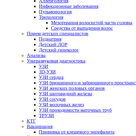
Аллергология
Инфекционные заболевания
Пульмонология
Трихология
Мезотерапия волосистой части головы
Средства от выпадения волос
Прием детских специалистов
Педиатрия
Детский ЛОР
Детский гинеколог
Анализы
Ультразвуковая диагностика
УЗИ
3D-УЗИ
УЗИ сердца
УЗИ брюшинного и забрюшинного пространс
УЗИ женских половых органов
УЗИ щитовидной железы
УЗИ сосудов
УЗИ молочных желез
УЗИ проходимости маточных труб
ТРУЗИ
КТГ
Вакцинация
Прививка от клещевого энцефалита