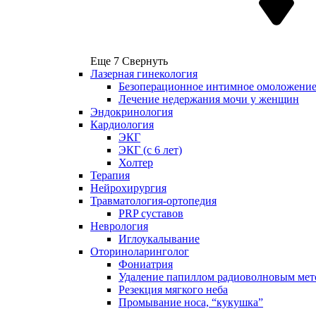
Еще 7
Свернуть
Лазерная гинекология
Безоперационное интимное омоложени
Лечение недержания мочи у женщин
Эндокринология
Кардиология
ЭКГ
ЭКГ (с 6 лет)
Холтер
Терапия
Нейрохирургия
Травматология-ортопедия
PRP суставов
Неврология
Иглоукалывание
Оториноларинголог
Фониатрия
Удаление папиллом радиоволновым мет
Резекция мягкого неба
Промывание носа, “кукушка”