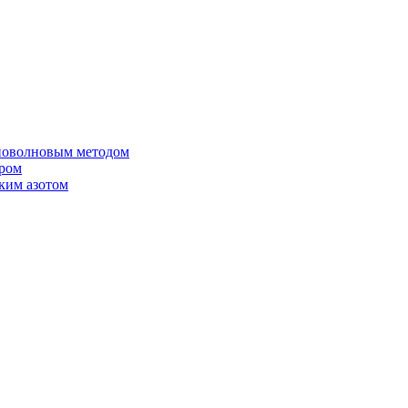
иоволновым методом
ером
ким азотом