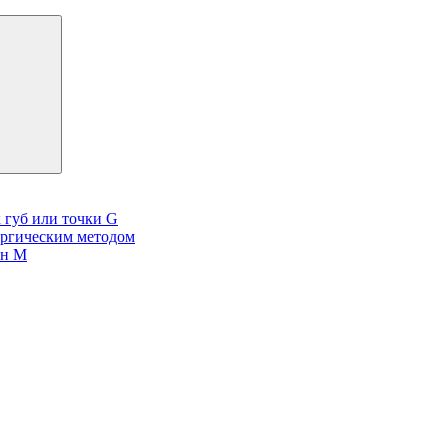
 губ или точки G
ургическим методом
он М