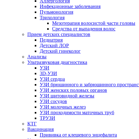
Аллергология
Инфекционные заболевания
Пульмонология
Трихология
Мезотерапия волосистой части головы
Средства от выпадения волос
Прием детских специалистов
Педиатрия
Детский ЛОР
Детский гинеколог
Анализы
Ультразвуковая диагностика
УЗИ
3D-УЗИ
УЗИ сердца
УЗИ брюшинного и забрюшинного пространс
УЗИ женских половых органов
УЗИ щитовидной железы
УЗИ сосудов
УЗИ молочных желез
УЗИ проходимости маточных труб
ТРУЗИ
КТГ
Вакцинация
Прививка от клещевого энцефалита