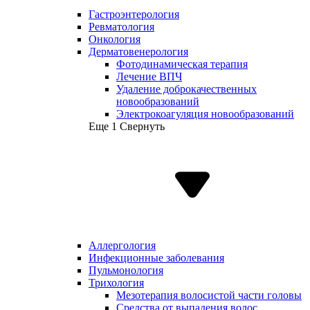
Гастроэнтерология
Ревматология
Онкология
Дерматовенерология
Фотодинамическая терапия
Лечение ВПЧ
Удаление доброкачественных
новообразований
Электрокоагуляция новообразований
Еще 1
Свернуть
Аллергология
Инфекционные заболевания
Пульмонология
Трихология
Мезотерапия волосистой части головы
Средства от выпадения волос