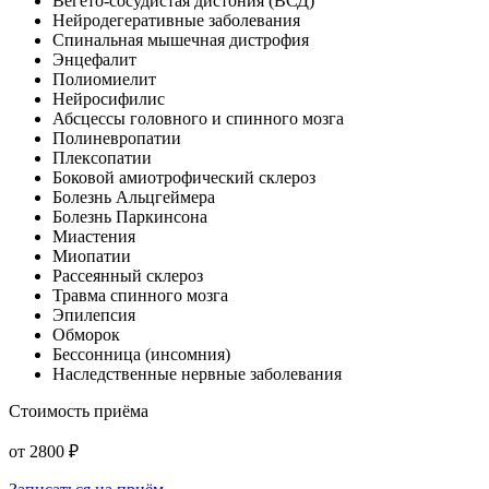
Вегето-сосудистая дистония (ВСД)
Нейродегеративные заболевания
Спинальная мышечная дистрофия
Энцефалит
Полиомиелит
Нейросифилис
Абсцессы головного и спинного мозга
Полиневропатии
Плексопатии
Боковой амиотрофический склероз
Болезнь Альцгеймера
Болезнь Паркинсона
Миастения
Миопатии
Рассеянный склероз
Травма спинного мозга
Эпилепсия
Обморок
Бессонница (инсомния)
Наследственные нервные заболевания
Стоимость приёма
от
2800
₽