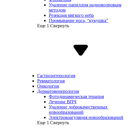
Удаление папиллом радиоволновым
методом
Резекция мягкого неба
Промывание носа, “кукушка”
Еще 1
Свернуть
Гастроэнтерология
Ревматология
Онкология
Дерматовенерология
Фотодинамическая терапия
Лечение ВПЧ
Удаление доброкачественных
новообразований
Электрокоагуляция новообразований
Еще 1
Свернуть