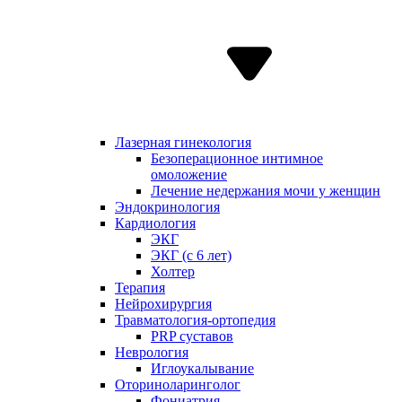
Лазерная гинекология
Безоперационное интимное
омоложение
Лечение недержания мочи у женщин
Эндокринология
Кардиология
ЭКГ
ЭКГ (с 6 лет)
Холтер
Терапия
Нейрохирургия
Травматология-ортопедия
PRP суставов
Неврология
Иглоукалывание
Оториноларинголог
Фониатрия