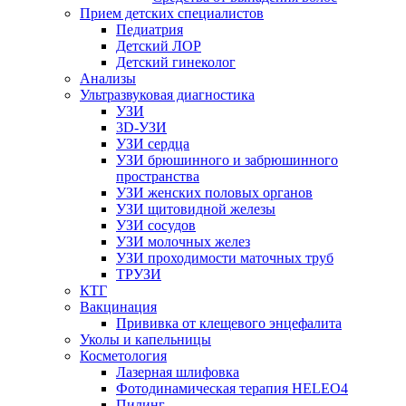
Прием детских специалистов
Педиатрия
Детский ЛОР
Детский гинеколог
Анализы
Ультразвуковая диагностика
УЗИ
3D-УЗИ
УЗИ сердца
УЗИ брюшинного и забрюшинного
пространства
УЗИ женских половых органов
УЗИ щитовидной железы
УЗИ сосудов
УЗИ молочных желез
УЗИ проходимости маточных труб
ТРУЗИ
КТГ
Вакцинация
Прививка от клещевого энцефалита
Уколы и капельницы
Косметология
Лазерная шлифовка
Фотодинамическая терапия HELEO4
Пилинг