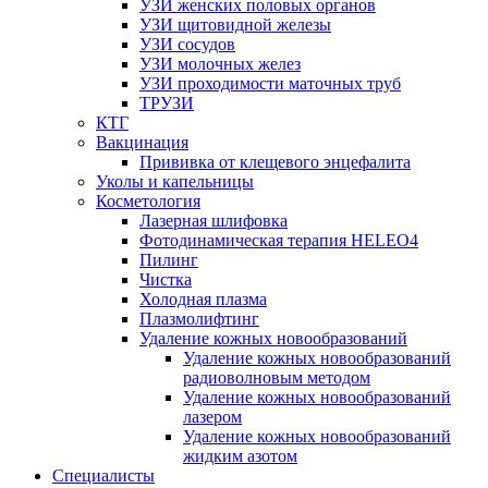
УЗИ женских половых органов
УЗИ щитовидной железы
УЗИ сосудов
УЗИ молочных желез
УЗИ проходимости маточных труб
ТРУЗИ
КТГ
Вакцинация
Прививка от клещевого энцефалита
Уколы и капельницы
Косметология
Лазерная шлифовка
Фотодинамическая терапия HELEO4
Пилинг
Чистка
Холодная плазма
Плазмолифтинг
Удаление кожных новообразований
Удаление кожных новообразований
радиоволновым методом
Удаление кожных новообразований
лазером
Удаление кожных новообразований
жидким азотом
Специалисты