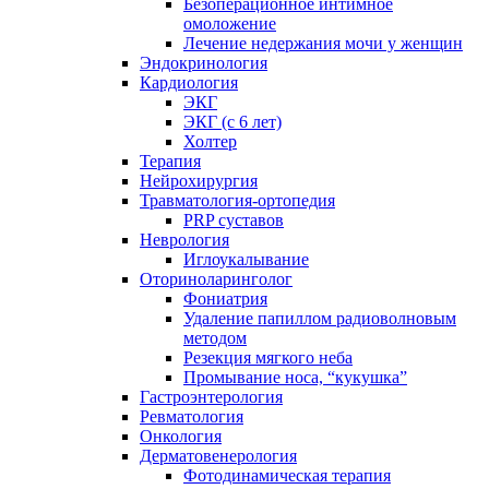
Безоперационное интимное
омоложение
Лечение недержания мочи у женщин
Эндокринология
Кардиология
ЭКГ
ЭКГ (с 6 лет)
Холтер
Терапия
Нейрохирургия
Травматология-ортопедия
PRP суставов
Неврология
Иглоукалывание
Оториноларинголог
Фониатрия
Удаление папиллом радиоволновым
методом
Резекция мягкого неба
Промывание носа, “кукушка”
Гастроэнтерология
Ревматология
Онкология
Дерматовенерология
Фотодинамическая терапия