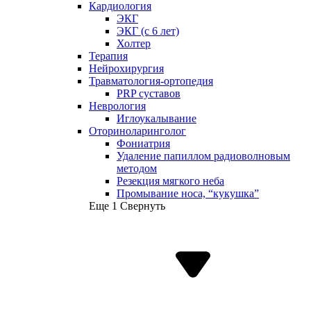
Кардиология
ЭКГ
ЭКГ (с 6 лет)
Холтер
Терапия
Нейрохирургия
Травматология-ортопедия
PRP суставов
Неврология
Иглоукалывание
Оториноларинголог
Фониатрия
Удаление папиллом радиоволновым
методом
Резекция мягкого неба
Промывание носа, “кукушка”
Еще 1
Свернуть