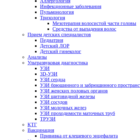
Аллергология
Инфекционные заболевания
Пульмонология
Трихология
Мезотерапия волосистой части головы
Средства от выпадения волос
Прием детских специалистов
Педиатрия
Детский ЛОР
Детский гинеколог
Анализы
Ультразвуковая диагностика
УЗИ
3D-УЗИ
УЗИ сердца
УЗИ брюшинного и забрюшинного пространс
УЗИ женских половых органов
УЗИ щитовидной железы
УЗИ сосудов
УЗИ молочных желез
УЗИ проходимости маточных труб
ТРУЗИ
КТГ
Вакцинация
Прививка от клещевого энцефалита