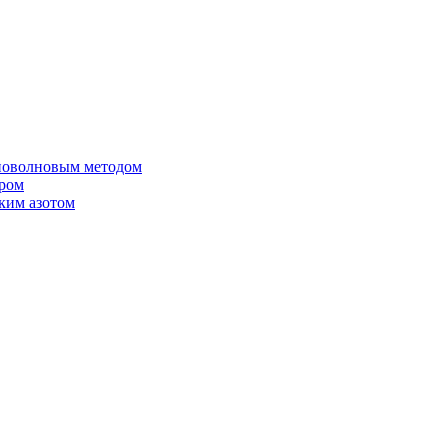
иоволновым методом
ером
ким азотом