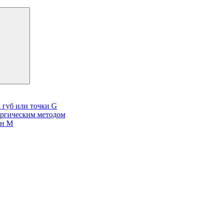
 губ или точки G
ургическим методом
он М