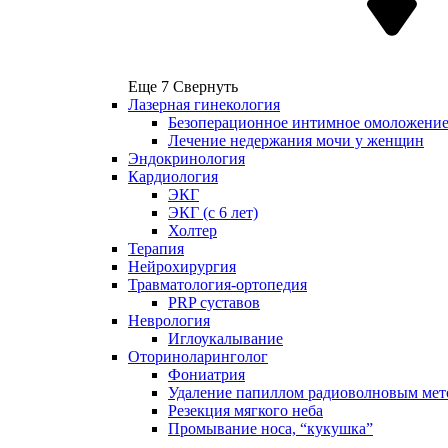
Еще 7
Свернуть
Лазерная гинекология
Безоперационное интимное омоложени
Лечение недержания мочи у женщин
Эндокринология
Кардиология
ЭКГ
ЭКГ (с 6 лет)
Холтер
Терапия
Нейрохирургия
Травматология-ортопедия
PRP суставов
Неврология
Иглоукалывание
Оториноларинголог
Фониатрия
Удаление папиллом радиоволновым мет
Резекция мягкого неба
Промывание носа, “кукушка”