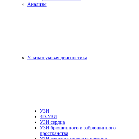
Анализы
Ультразвуковая диагностика
УЗИ
3D-УЗИ
УЗИ сердца
УЗИ брюшинного и забрюшинного
пространства
УЗИ женских половых органов