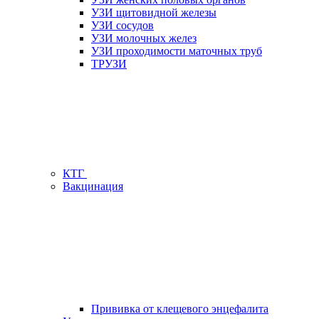
УЗИ щитовидной железы
УЗИ сосудов
УЗИ молочных желез
УЗИ проходимости маточных труб
ТРУЗИ
КТГ
Вакцинация
Прививка от клещевого энцефалита