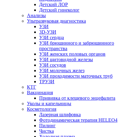
Детский ЛОР
Детский гинеколог
Анализы
Ультразвуковая диагностика
УЗИ
3D-УЗИ
УЗИ сердца
УЗИ брюшинного и забрюшинного
пространства
УЗИ женских половых органов
УЗИ щитовидной железы
УЗИ сосудов
УЗИ молочных желез
УЗИ проходимости маточных труб
ТРУЗИ
КТГ
Вакцинация
Прививка от клещевого энцефалита
Уколы и капельницы
Косметология
Лазерная шлифовка
Фотодинамическая терапия HELEO4
Пилинг
Чистка
Холодная плазма