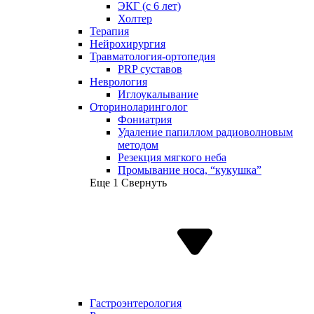
ЭКГ (с 6 лет)
Холтер
Терапия
Нейрохирургия
Травматология-ортопедия
PRP суставов
Неврология
Иглоукалывание
Оториноларинголог
Фониатрия
Удаление папиллом радиоволновым
методом
Резекция мягкого неба
Промывание носа, “кукушка”
Еще 1
Свернуть
Гастроэнтерология