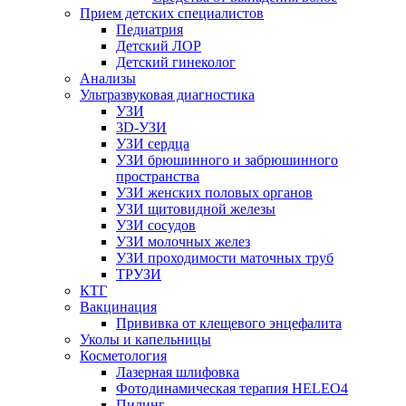
Прием детских специалистов
Педиатрия
Детский ЛОР
Детский гинеколог
Анализы
Ультразвуковая диагностика
УЗИ
3D-УЗИ
УЗИ сердца
УЗИ брюшинного и забрюшинного
пространства
УЗИ женских половых органов
УЗИ щитовидной железы
УЗИ сосудов
УЗИ молочных желез
УЗИ проходимости маточных труб
ТРУЗИ
КТГ
Вакцинация
Прививка от клещевого энцефалита
Уколы и капельницы
Косметология
Лазерная шлифовка
Фотодинамическая терапия HELEO4
Пилинг