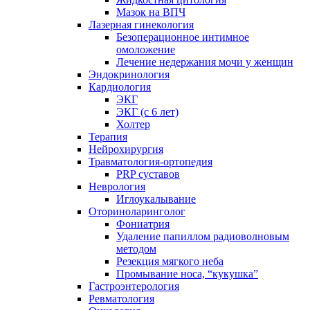
Мазок на ВПЧ
Лазерная гинекология
Безоперационное интимное
омоложение
Лечение недержания мочи у женщин
Эндокринология
Кардиология
ЭКГ
ЭКГ (с 6 лет)
Холтер
Терапия
Нейрохирургия
Травматология-ортопедия
PRP суставов
Неврология
Иглоукалывание
Оториноларинголог
Фониатрия
Удаление папиллом радиоволновым
методом
Резекция мягкого неба
Промывание носа, “кукушка”
Гастроэнтерология
Ревматология