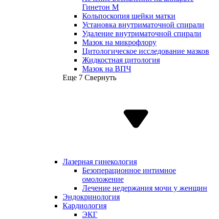
Гинетон М
Кольпоскопия шейки матки
Установка внутриматочной спирали
Удаление внутриматочной спирали
Мазок на микрофлору
Цитологическое исследование мазков
Жидкостная цитология
Мазок на ВПЧ
Еще 7
Свернуть
Лазерная гинекология
Безоперационное интимное
омоложение
Лечение недержания мочи у женщин
Эндокринология
Кардиология
ЭКГ