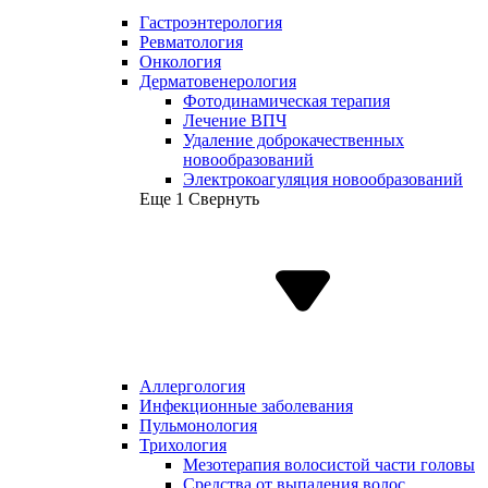
Гастроэнтерология
Ревматология
Онкология
Дерматовенерология
Фотодинамическая терапия
Лечение ВПЧ
Удаление доброкачественных
новообразований
Электрокоагуляция новообразований
Еще 1
Свернуть
Аллергология
Инфекционные заболевания
Пульмонология
Трихология
Мезотерапия волосистой части головы
Средства от выпадения волос