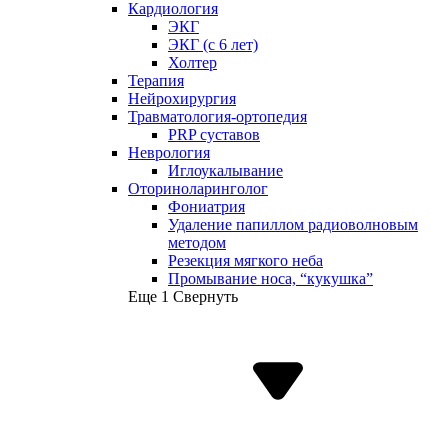
Кардиология
ЭКГ
ЭКГ (с 6 лет)
Холтер
Терапия
Нейрохирургия
Травматология-ортопедия
PRP суставов
Неврология
Иглоукалывание
Оториноларинголог
Фониатрия
Удаление папиллом радиоволновым
методом
Резекция мягкого неба
Промывание носа, “кукушка”
Еще 1
Свернуть