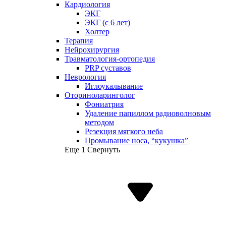
Кардиология
ЭКГ
ЭКГ (с 6 лет)
Холтер
Терапия
Нейрохирургия
Травматология-ортопедия
PRP суставов
Неврология
Иглоукалывание
Оториноларинголог
Фониатрия
Удаление папиллом радиоволновым
методом
Резекция мягкого неба
Промывание носа, “кукушка”
Еще 1
Свернуть