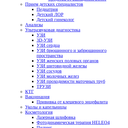
Прием детских специалистов
Педиатрия
Детский ЛОР
Детский гинеколог
Анализы
Ультразвуковая диагностика
УЗИ
3D-УЗИ
УЗИ сердца
УЗИ брюшинного и забрюшинного
пространства
УЗИ женских половых органов
УЗИ щитовидной железы
УЗИ сосудов
УЗИ молочных желез
УЗИ проходимости маточных труб
ТРУЗИ
КТГ
Вакцинация
Прививка от клещевого энцефалита
Уколы и капельницы
Косметология
Лазерная шлифовка
Фотодинамическая терапия HELEO4
Пилинг