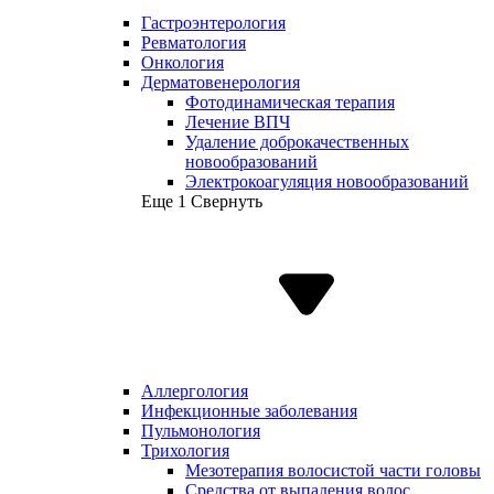
Гастроэнтерология
Ревматология
Онкология
Дерматовенерология
Фотодинамическая терапия
Лечение ВПЧ
Удаление доброкачественных
новообразований
Электрокоагуляция новообразований
Еще 1
Свернуть
Аллергология
Инфекционные заболевания
Пульмонология
Трихология
Мезотерапия волосистой части головы
Средства от выпадения волос