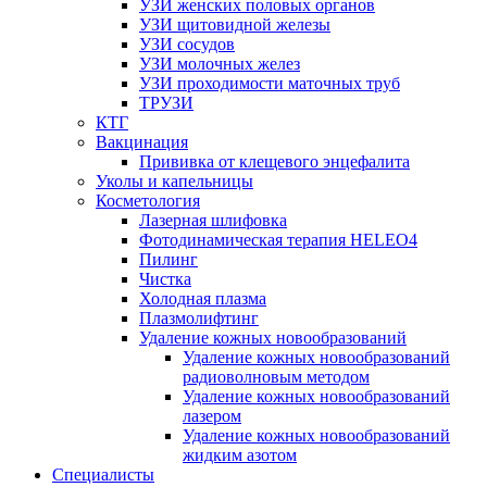
УЗИ женских половых органов
УЗИ щитовидной железы
УЗИ сосудов
УЗИ молочных желез
УЗИ проходимости маточных труб
ТРУЗИ
КТГ
Вакцинация
Прививка от клещевого энцефалита
Уколы и капельницы
Косметология
Лазерная шлифовка
Фотодинамическая терапия HELEO4
Пилинг
Чистка
Холодная плазма
Плазмолифтинг
Удаление кожных новообразований
Удаление кожных новообразований
радиоволновым методом
Удаление кожных новообразований
лазером
Удаление кожных новообразований
жидким азотом
Специалисты