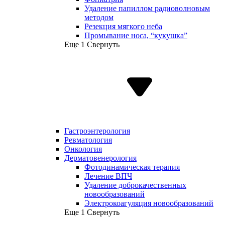
Удаление папиллом радиоволновым
методом
Резекция мягкого неба
Промывание носа, “кукушка”
Еще 1
Свернуть
Гастроэнтерология
Ревматология
Онкология
Дерматовенерология
Фотодинамическая терапия
Лечение ВПЧ
Удаление доброкачественных
новообразований
Электрокоагуляция новообразований
Еще 1
Свернуть