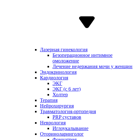
Лазерная гинекология
Безоперационное интимное
омоложение
Лечение недержания мочи у женщин
Эндокринология
Кардиология
ЭКГ
ЭКГ (с 6 лет)
Холтер
Терапия
Нейрохирургия
Травматология-ортопедия
PRP суставов
Неврология
Иглоукалывание
Оториноларинголог
Фониатрия