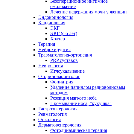
Безоперационное интимное
омоложение
Лечение недержания мочи у женщин
Эндокринология
Кардиология
ЭКГ
ЭКГ (с 6 лет)
Холтер
Терапия
Нейрохирургия
Травматология-ортопедия
PRP суставов
Неврология
Иглоукалывание
Оториноларинголог
Фониатрия
Удаление папиллом радиоволновым
методом
Резекция мягкого неба
Промывание носа, “кукушка”
Гастроэнтерология
Ревматология
Онкология
Дерматовенерология
Фотодинамическая терапия