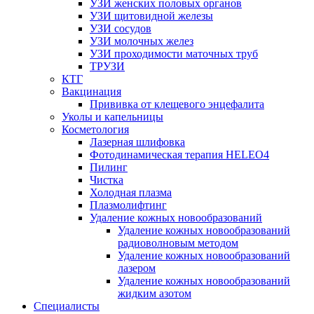
УЗИ женских половых органов
УЗИ щитовидной железы
УЗИ сосудов
УЗИ молочных желез
УЗИ проходимости маточных труб
ТРУЗИ
КТГ
Вакцинация
Прививка от клещевого энцефалита
Уколы и капельницы
Косметология
Лазерная шлифовка
Фотодинамическая терапия HELEO4
Пилинг
Чистка
Холодная плазма
Плазмолифтинг
Удаление кожных новообразований
Удаление кожных новообразований
радиоволновым методом
Удаление кожных новообразований
лазером
Удаление кожных новообразований
жидким азотом
Специалисты