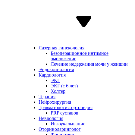
Лазерная гинекология
Безоперационное интимное
омоложение
Лечение недержания мочи у женщин
Эндокринология
Кардиология
ЭКГ
ЭКГ (с 6 лет)
Холтер
Терапия
Нейрохирургия
Травматология-ортопедия
PRP суставов
Неврология
Иглоукалывание
Оториноларинголог
Фониатрия