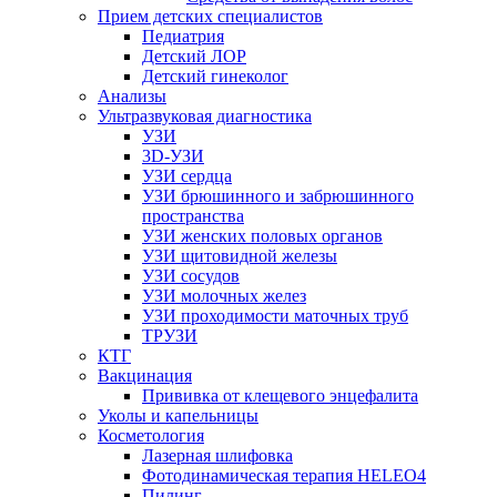
Прием детских специалистов
Педиатрия
Детский ЛОР
Детский гинеколог
Анализы
Ультразвуковая диагностика
УЗИ
3D-УЗИ
УЗИ сердца
УЗИ брюшинного и забрюшинного
пространства
УЗИ женских половых органов
УЗИ щитовидной железы
УЗИ сосудов
УЗИ молочных желез
УЗИ проходимости маточных труб
ТРУЗИ
КТГ
Вакцинация
Прививка от клещевого энцефалита
Уколы и капельницы
Косметология
Лазерная шлифовка
Фотодинамическая терапия HELEO4
Пилинг