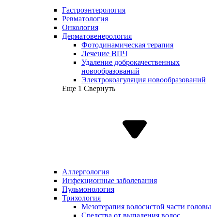
Гастроэнтерология
Ревматология
Онкология
Дерматовенерология
Фотодинамическая терапия
Лечение ВПЧ
Удаление доброкачественных
новообразований
Электрокоагуляция новообразований
Еще 1
Свернуть
Аллергология
Инфекционные заболевания
Пульмонология
Трихология
Мезотерапия волосистой части головы
Средства от выпадения волос