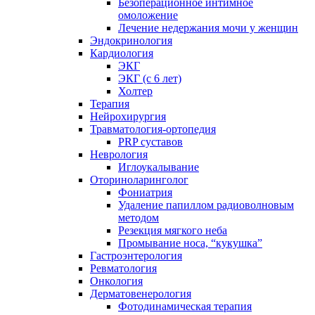
Безоперационное интимное
омоложение
Лечение недержания мочи у женщин
Эндокринология
Кардиология
ЭКГ
ЭКГ (с 6 лет)
Холтер
Терапия
Нейрохирургия
Травматология-ортопедия
PRP суставов
Неврология
Иглоукалывание
Оториноларинголог
Фониатрия
Удаление папиллом радиоволновым
методом
Резекция мягкого неба
Промывание носа, “кукушка”
Гастроэнтерология
Ревматология
Онкология
Дерматовенерология
Фотодинамическая терапия