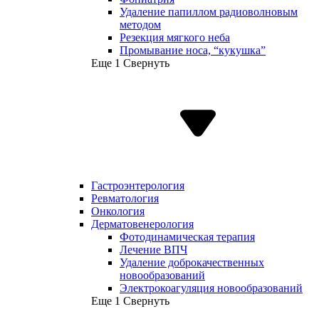
Удаление папиллом радиоволновым
методом
Резекция мягкого неба
Промывание носа, “кукушка”
Еще 1
Свернуть
Гастроэнтерология
Ревматология
Онкология
Дерматовенерология
Фотодинамическая терапия
Лечение ВПЧ
Удаление доброкачественных
новообразований
Электрокоагуляция новообразований
Еще 1
Свернуть