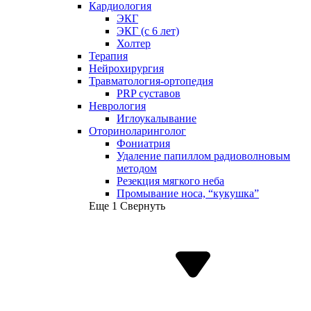
Кардиология
ЭКГ
ЭКГ (с 6 лет)
Холтер
Терапия
Нейрохирургия
Травматология-ортопедия
PRP суставов
Неврология
Иглоукалывание
Оториноларинголог
Фониатрия
Удаление папиллом радиоволновым
методом
Резекция мягкого неба
Промывание носа, “кукушка”
Еще 1
Свернуть