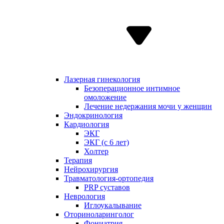
Лазерная гинекология
Безоперационное интимное
омоложение
Лечение недержания мочи у женщин
Эндокринология
Кардиология
ЭКГ
ЭКГ (с 6 лет)
Холтер
Терапия
Нейрохирургия
Травматология-ортопедия
PRP суставов
Неврология
Иглоукалывание
Оториноларинголог
Фониатрия