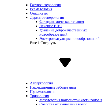
Гастроэнтерология
Ревматология
Онкология
Дерматовенерология
Фотодинамическая терапия
Лечение ВПЧ
Удаление доброкачественных
новообразований
Электрокоагуляция новообразований
Еще 1
Свернуть
Аллергология
Инфекционные заболевания
Пульмонология
Трихология
Мезотерапия волосистой части головы
Средства от выпадения волос