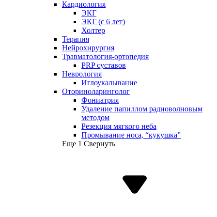
Кардиология
ЭКГ
ЭКГ (с 6 лет)
Холтер
Терапия
Нейрохирургия
Травматология-ортопедия
PRP суставов
Неврология
Иглоукалывание
Оториноларинголог
Фониатрия
Удаление папиллом радиоволновым
методом
Резекция мягкого неба
Промывание носа, “кукушка”
Еще 1
Свернуть