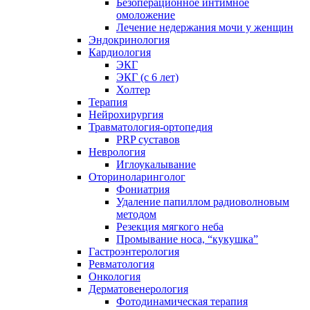
Безоперационное интимное
омоложение
Лечение недержания мочи у женщин
Эндокринология
Кардиология
ЭКГ
ЭКГ (с 6 лет)
Холтер
Терапия
Нейрохирургия
Травматология-ортопедия
PRP суставов
Неврология
Иглоукалывание
Оториноларинголог
Фониатрия
Удаление папиллом радиоволновым
методом
Резекция мягкого неба
Промывание носа, “кукушка”
Гастроэнтерология
Ревматология
Онкология
Дерматовенерология
Фотодинамическая терапия