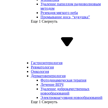
Удаление папиллом радиоволновым
методом
Резекция мягкого неба
Промывание носа, “кукушка”
Еще 1
Свернуть
Гастроэнтерология
Ревматология
Онкология
Дерматовенерология
Фотодинамическая терапия
Лечение ВПЧ
Удаление доброкачественных
новообразований
Электрокоагуляция новообразований
Еще 1
Свернуть