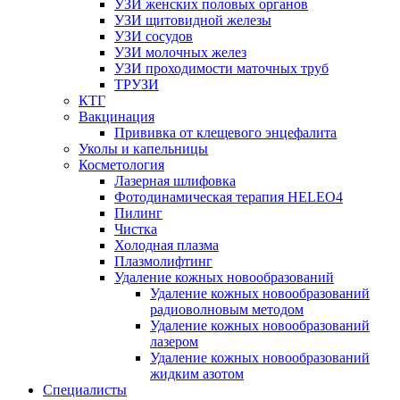
УЗИ женских половых органов
УЗИ щитовидной железы
УЗИ сосудов
УЗИ молочных желез
УЗИ проходимости маточных труб
ТРУЗИ
КТГ
Вакцинация
Прививка от клещевого энцефалита
Уколы и капельницы
Косметология
Лазерная шлифовка
Фотодинамическая терапия HELEO4
Пилинг
Чистка
Холодная плазма
Плазмолифтинг
Удаление кожных новообразований
Удаление кожных новообразований
радиоволновым методом
Удаление кожных новообразований
лазером
Удаление кожных новообразований
жидким азотом
Специалисты