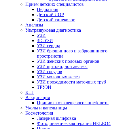
Прием детских специалистов
Педиатрия
Детский ЛОР
Детский гинеколог
Анализы
Ультразвуковая диагностика
УЗИ
3D-УЗИ
УЗИ сердца
УЗИ брюшинного и забрюшинного
пространства
УЗИ женских половых органов
УЗИ щитовидной железы
УЗИ сосудов
УЗИ молочных желез
УЗИ проходимости маточных труб
ТРУЗИ
КТГ
Вакцинация
Прививка от клещевого энцефалита
Уколы и капельницы
Косметология
Лазерная шлифовка
Фотодинамическая терапия HELEO4
Пилинг