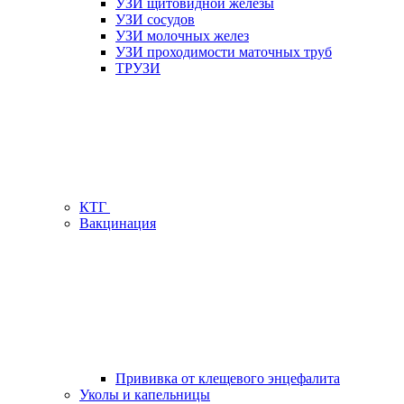
УЗИ щитовидной железы
УЗИ сосудов
УЗИ молочных желез
УЗИ проходимости маточных труб
ТРУЗИ
КТГ
Вакцинация
Прививка от клещевого энцефалита
Уколы и капельницы