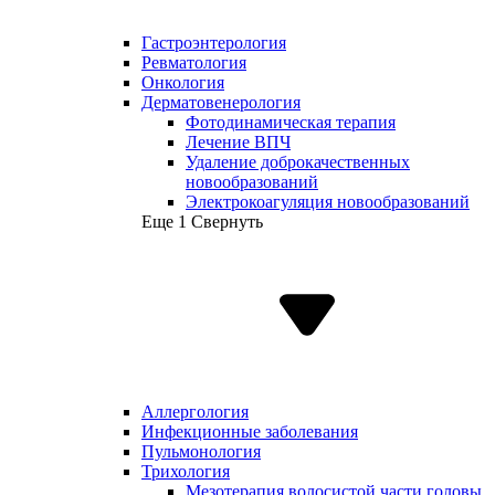
Гастроэнтерология
Ревматология
Онкология
Дерматовенерология
Фотодинамическая терапия
Лечение ВПЧ
Удаление доброкачественных
новообразований
Электрокоагуляция новообразований
Еще 1
Свернуть
Аллергология
Инфекционные заболевания
Пульмонология
Трихология
Мезотерапия волосистой части головы