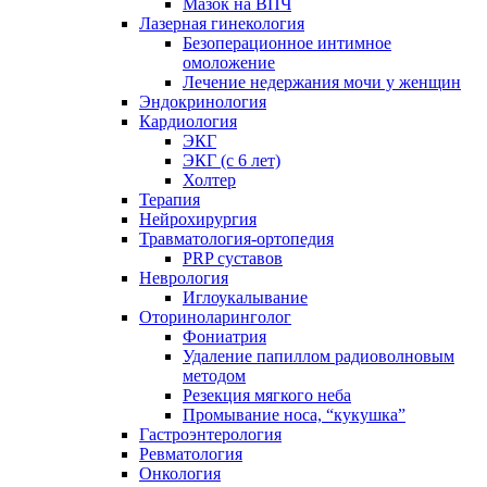
Мазок на ВПЧ
Лазерная гинекология
Безоперационное интимное
омоложение
Лечение недержания мочи у женщин
Эндокринология
Кардиология
ЭКГ
ЭКГ (с 6 лет)
Холтер
Терапия
Нейрохирургия
Травматология-ортопедия
PRP суставов
Неврология
Иглоукалывание
Оториноларинголог
Фониатрия
Удаление папиллом радиоволновым
методом
Резекция мягкого неба
Промывание носа, “кукушка”
Гастроэнтерология
Ревматология
Онкология