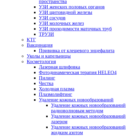
пространства
УЗИ женских половых органов
УЗИ щитовидной железы
УЗИ сосудов
УЗИ молочных желез
УЗИ проходимости маточных труб
ТРУЗИ
КТГ
Вакцинация
Прививка от клещевого энцефалита
Уколы и капельницы
Косметология
Лазерная шлифовка
Фотодинамическая терапия HELEO4
Пилинг
Чистка
Холодная плазма
Плазмолифтинг
Удаление кожных новообразований
Удаление кожных новообразований
радиоволновым методом
Удаление кожных новообразований
лазером
Удаление кожных новообразований
жидким азотом