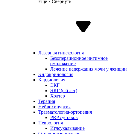
Еще 7
Свернуть
Лазерная гинекология
Безоперационное интимное
омоложение
Лечение недержания мочи у женщин
Эндокринология
Кардиология
ЭКГ
ЭКГ (с 6 лет)
Холтер
Терапия
Нейрохирургия
Травматология-ортопедия
PRP суставов
Неврология
Иглоукалывание
Оториноларинголог