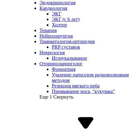
Эндокринология
Кардиология
ЭКГ
ЭКГ (с 6 лет)
Холтер
Терапия
Нейрохирургия
Травматология-ортопедия
PRP суставов
Неврология
Иглоукалывание
Оториноларинголог
Фониатрия
Удаление папиллом радиоволновым
методом
Резекция мягкого неба
Промывание носа, “кукушка”
Еще 1
Свернуть