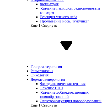
Фониатрия
Удаление папиллом радиоволновым
методом
Резекция мягкого неба
Промывание носа, “кукушка”
Еще 1
Свернуть
Гастроэнтерология
Ревматология
Онкология
Дерматовенерология
Фотодинамическая терапия
Лечение ВПЧ
Удаление доброкачественных
новообразований
Электрокоагуляция новообразований
Еще 1
Свернуть