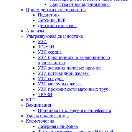
Средства от выпадения волос
Прием детских специалистов
Педиатрия
Детский ЛОР
Детский гинеколог
Анализы
Ультразвуковая диагностика
УЗИ
3D-УЗИ
УЗИ сердца
УЗИ брюшинного и забрюшинного
пространства
УЗИ женских половых органов
УЗИ щитовидной железы
УЗИ сосудов
УЗИ молочных желез
УЗИ проходимости маточных труб
ТРУЗИ
КТГ
Вакцинация
Прививка от клещевого энцефалита
Уколы и капельницы
Косметология
Лазерная шлифовка
Фотодинамическая терапия HELEO4