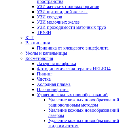
пространства
УЗИ женских половых органов
УЗИ щитовидной железы
УЗИ сосудов
УЗИ молочных желез
УЗИ проходимости маточных труб
ТРУЗИ
КТГ
Вакцинация
Прививка от клещевого энцефалита
Уколы и капельницы
Косметология
Лазерная шлифовка
Фотодинамическая терапия HELEO4
Пилинг
Чистка
Холодная плазма
Плазмолифтинг
Удаление кожных новообразований
Удаление кожных новообразований
радиоволновым методом
Удаление кожных новообразований
лазером
Удаление кожных новообразований
жидким азотом