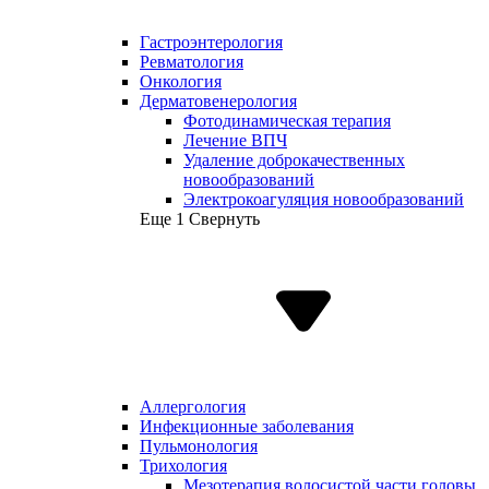
Гастроэнтерология
Ревматология
Онкология
Дерматовенерология
Фотодинамическая терапия
Лечение ВПЧ
Удаление доброкачественных
новообразований
Электрокоагуляция новообразований
Еще 1
Свернуть
Аллергология
Инфекционные заболевания
Пульмонология
Трихология
Мезотерапия волосистой части головы