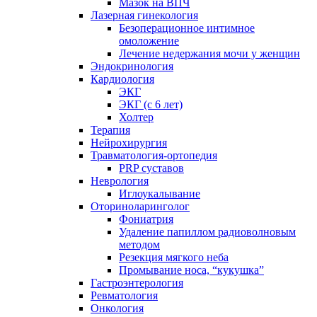
Мазок на ВПЧ
Лазерная гинекология
Безоперационное интимное
омоложение
Лечение недержания мочи у женщин
Эндокринология
Кардиология
ЭКГ
ЭКГ (с 6 лет)
Холтер
Терапия
Нейрохирургия
Травматология-ортопедия
PRP суставов
Неврология
Иглоукалывание
Оториноларинголог
Фониатрия
Удаление папиллом радиоволновым
методом
Резекция мягкого неба
Промывание носа, “кукушка”
Гастроэнтерология
Ревматология
Онкология