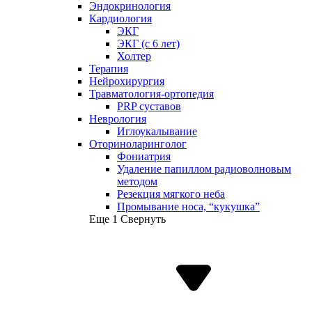
Эндокринология
Кардиология
ЭКГ
ЭКГ (с 6 лет)
Холтер
Терапия
Нейрохирургия
Травматология-ортопедия
PRP суставов
Неврология
Иглоукалывание
Оториноларинголог
Фониатрия
Удаление папиллом радиоволновым
методом
Резекция мягкого неба
Промывание носа, “кукушка”
Еще 1
Свернуть