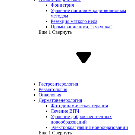
Фониатрия
Удаление папиллом радиоволновым
методом
Резекция мягкого неба
Промывание носа, “кукушка”
Еще 1
Свернуть
Гастроэнтерология
Ревматология
Онкология
Дерматовенерология
Фотодинамическая терапия
Лечение ВПЧ
Удаление доброкачественных
новообразований
Электрокоагуляция новообразований
Еще 1
Свернуть