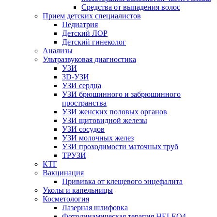
Средства от выпадения волос
Прием детских специалистов
Педиатрия
Детский ЛОР
Детский гинеколог
Анализы
Ультразвуковая диагностика
УЗИ
3D-УЗИ
УЗИ сердца
УЗИ брюшинного и забрюшинного
пространства
УЗИ женских половых органов
УЗИ щитовидной железы
УЗИ сосудов
УЗИ молочных желез
УЗИ проходимости маточных труб
ТРУЗИ
КТГ
Вакцинация
Прививка от клещевого энцефалита
Уколы и капельницы
Косметология
Лазерная шлифовка
Фотодинамическая терапия HELEO4