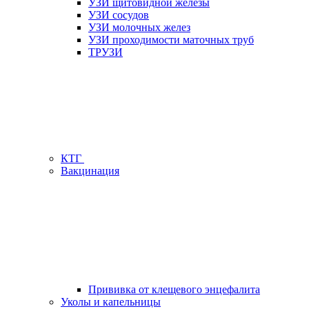
УЗИ щитовидной железы
УЗИ сосудов
УЗИ молочных желез
УЗИ проходимости маточных труб
ТРУЗИ
КТГ
Вакцинация
Прививка от клещевого энцефалита
Уколы и капельницы