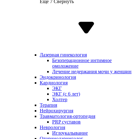
Еще 7
Свернуть
Лазерная гинекология
Безоперационное интимное
омоложение
Лечение недержания мочи у женщин
Эндокринология
Кардиология
ЭКГ
ЭКГ (с 6 лет)
Холтер
Терапия
Нейрохирургия
Травматология-ортопедия
PRP суставов
Неврология
Иглоукалывание
Оториноларинголог