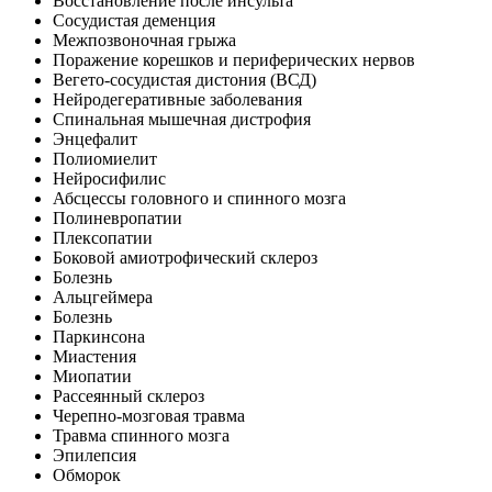
Восстановление после инсульта
Сосудистая деменция
Межпозвоночная грыжа
Поражение корешков и периферических нервов
Вегето-сосудистая дистония (ВСД)
Нейродегеративные заболевания
Спинальная мышечная дистрофия
Энцефалит
Полиомиелит
Нейросифилис
Абсцессы головного и спинного мозга
Полиневропатии
Плексопатии
Боковой амиотрофический склероз
Болезнь
Альцгеймера
Болезнь
Паркинсона
Миастения
Миопатии
Рассеянный склероз
Черепно-мозговая травма
Травма спинного мозга
Эпилепсия
Обморок