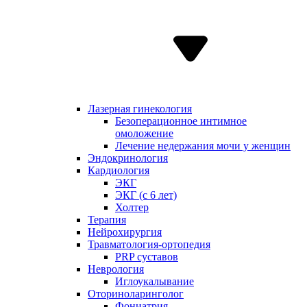
Лазерная гинекология
Безоперационное интимное
омоложение
Лечение недержания мочи у женщин
Эндокринология
Кардиология
ЭКГ
ЭКГ (с 6 лет)
Холтер
Терапия
Нейрохирургия
Травматология-ортопедия
PRP суставов
Неврология
Иглоукалывание
Оториноларинголог
Фониатрия