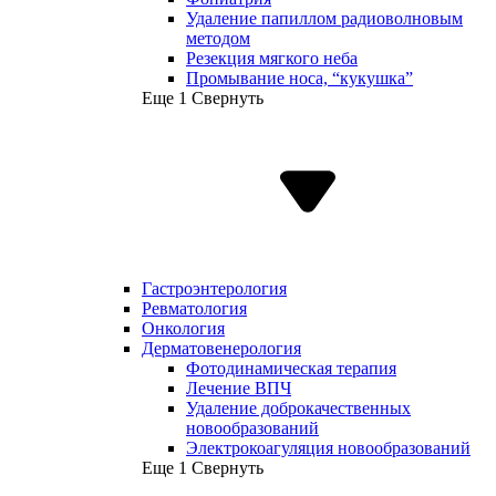
Удаление папиллом радиоволновым
методом
Резекция мягкого неба
Промывание носа, “кукушка”
Еще 1
Свернуть
Гастроэнтерология
Ревматология
Онкология
Дерматовенерология
Фотодинамическая терапия
Лечение ВПЧ
Удаление доброкачественных
новообразований
Электрокоагуляция новообразований
Еще 1
Свернуть