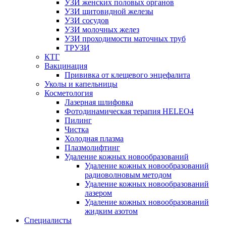
УЗИ женских половых органов
УЗИ щитовидной железы
УЗИ сосудов
УЗИ молочных желез
УЗИ проходимости маточных труб
ТРУЗИ
КТГ
Вакцинация
Прививка от клещевого энцефалита
Уколы и капельницы
Косметология
Лазерная шлифовка
Фотодинамическая терапия HELEO4
Пилинг
Чистка
Холодная плазма
Плазмолифтинг
Удаление кожных новообразований
Удаление кожных новообразований
радиоволновым методом
Удаление кожных новообразований
лазером
Удаление кожных новообразований
жидким азотом
Специалисты