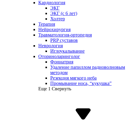
Кардиология
ЭКГ
ЭКГ (с 6 лет)
Холтер
Терапия
Нейрохирургия
Травматология-ортопедия
PRP суставов
Неврология
Иглоукалывание
Оториноларинголог
Фониатрия
Удаление папиллом радиоволновым
методом
Резекция мягкого неба
Промывание носа, “кукушка”
Еще 1
Свернуть