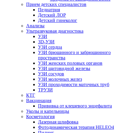
Прием детских специалистов
Педиатрия
Детский ЛОР
Детский гинеколог
Анализы
Ультразвуковая диагностика
УЗИ
3D-УЗИ
УЗИ сердца
УЗИ брюшинного и забрюшинного
пространства
УЗИ женских половых органов
УЗИ щитовидной железы
УЗИ сосудов
УЗИ молочных желез
УЗИ проходимости маточных труб
ТРУЗИ
КТГ
Вакцинация
Прививка от клещевого энцефалита
Уколы и капельницы
Косметология
Лазерная шлифовка
Фотодинамическая терапия HELEO4
Пилинг