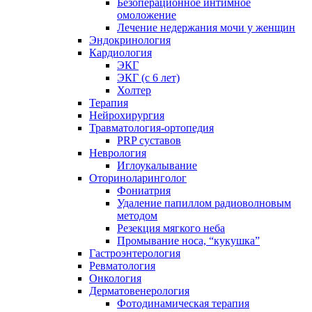
Безоперационное интимное
омоложение
Лечение недержания мочи у женщин
Эндокринология
Кардиология
ЭКГ
ЭКГ (с 6 лет)
Холтер
Терапия
Нейрохирургия
Травматология-ортопедия
PRP суставов
Неврология
Иглоукалывание
Оториноларинголог
Фониатрия
Удаление папиллом радиоволновым
методом
Резекция мягкого неба
Промывание носа, “кукушка”
Гастроэнтерология
Ревматология
Онкология
Дерматовенерология
Фотодинамическая терапия