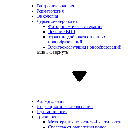
Гастроэнтерология
Ревматология
Онкология
Дерматовенерология
Фотодинамическая терапия
Лечение ВПЧ
Удаление доброкачественных
новообразований
Электрокоагуляция новообразований
Еще 1
Свернуть
Аллергология
Инфекционные заболевания
Пульмонология
Трихология
Мезотерапия волосистой части головы
Средства от выпадения волос