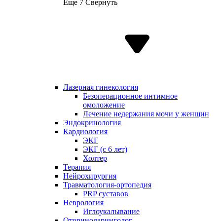
Еще 7
Свернуть
Лазерная гинекология
Безоперационное интимное
омоложение
Лечение недержания мочи у женщин
Эндокринология
Кардиология
ЭКГ
ЭКГ (с 6 лет)
Холтер
Терапия
Нейрохирургия
Травматология-ортопедия
PRP суставов
Неврология
Иглоукалывание
Оториноларинголог