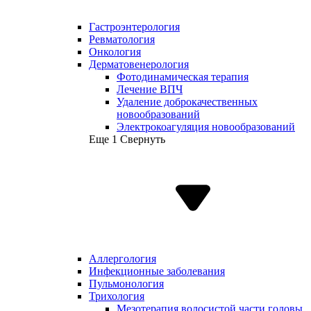
Гастроэнтерология
Ревматология
Онкология
Дерматовенерология
Фотодинамическая терапия
Лечение ВПЧ
Удаление доброкачественных
новообразований
Электрокоагуляция новообразований
Еще 1
Свернуть
Аллергология
Инфекционные заболевания
Пульмонология
Трихология
Мезотерапия волосистой части головы