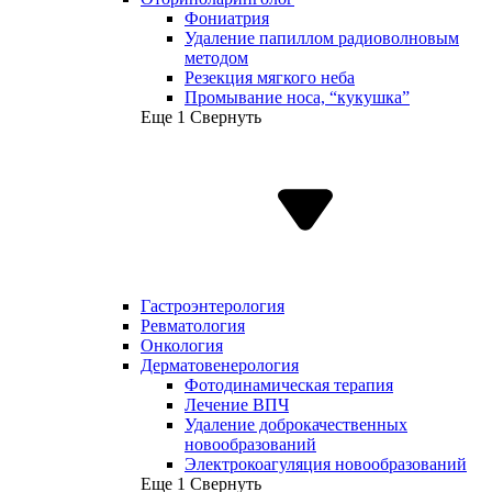
Фониатрия
Удаление папиллом радиоволновым
методом
Резекция мягкого неба
Промывание носа, “кукушка”
Еще 1
Свернуть
Гастроэнтерология
Ревматология
Онкология
Дерматовенерология
Фотодинамическая терапия
Лечение ВПЧ
Удаление доброкачественных
новообразований
Электрокоагуляция новообразований
Еще 1
Свернуть