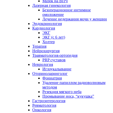
Мазок на ВПЧ
Лазерная гинекология
Безоперационное интимное
омоложение
Лечение недержания мочи у женщин
Эндокринология
Кардиология
ЭКГ
ЭКГ (с 6 лет)
Холтер
Терапия
Нейрохирургия
Травматология-ортопедия
PRP суставов
Неврология
Иглоукалывание
Оториноларинголог
Фониатрия
Удаление папиллом радиоволновым
методом
Резекция мягкого неба
Промывание носа, “кукушка”
Гастроэнтерология
Ревматология
Онкология