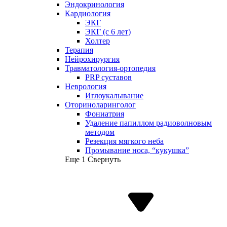
Эндокринология
Кардиология
ЭКГ
ЭКГ (с 6 лет)
Холтер
Терапия
Нейрохирургия
Травматология-ортопедия
PRP суставов
Неврология
Иглоукалывание
Оториноларинголог
Фониатрия
Удаление папиллом радиоволновым
методом
Резекция мягкого неба
Промывание носа, “кукушка”
Еще 1
Свернуть