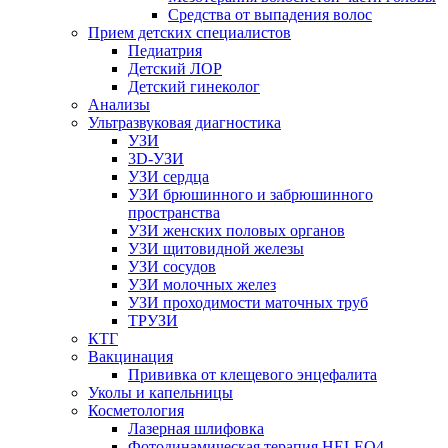
Средства от выпадения волос
Прием детских специалистов
Педиатрия
Детский ЛОР
Детский гинеколог
Анализы
Ультразвуковая диагностика
УЗИ
3D-УЗИ
УЗИ сердца
УЗИ брюшинного и забрюшинного
пространства
УЗИ женских половых органов
УЗИ щитовидной железы
УЗИ сосудов
УЗИ молочных желез
УЗИ проходимости маточных труб
ТРУЗИ
КТГ
Вакцинация
Прививка от клещевого энцефалита
Уколы и капельницы
Косметология
Лазерная шлифовка
Фотодинамическая терапия HELEO4