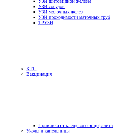
УЗИ щитовидной железы
УЗИ сосудов
УЗИ молочных желез
УЗИ проходимости маточных труб
ТРУЗИ
КТГ
Вакцинация
Прививка от клещевого энцефалита
Уколы и капельницы