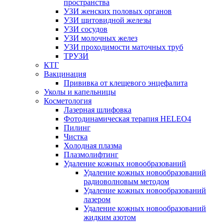
пространства
УЗИ женских половых органов
УЗИ щитовидной железы
УЗИ сосудов
УЗИ молочных желез
УЗИ проходимости маточных труб
ТРУЗИ
КТГ
Вакцинация
Прививка от клещевого энцефалита
Уколы и капельницы
Косметология
Лазерная шлифовка
Фотодинамическая терапия HELEO4
Пилинг
Чистка
Холодная плазма
Плазмолифтинг
Удаление кожных новообразований
Удаление кожных новообразований
радиоволновым методом
Удаление кожных новообразований
лазером
Удаление кожных новообразований
жидким азотом