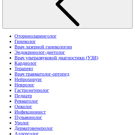
Оториноларинголог
Гинеколог
Врач лазерной гинекологии
Эндокринолог-диетолог
Врач ультразвуковой диагностики (УЗИ)
Кардиолог
Терапевт
Врач травматолог-ортопед
Нейрохирург
Невролог
Гастроэнтеролог
Педиатр
Ревматолог
Онколог
Инфекционист
Пульмонолог
Уролог
Дерматовенеролог
Аллерголог