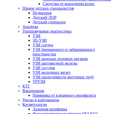
Средства от выпадения волос
Прием детских специалистов
Педиатрия
Детский ЛОР
Детский гинеколог
Анализы
Ультразвуковая диагностика
УЗИ
3D-УЗИ
УЗИ сердца
УЗИ брюшинного и забрюшинного
пространства
УЗИ женских половых органов
УЗИ щитовидной железы
УЗИ сосудов
УЗИ молочных желез
УЗИ проходимости маточных труб
ТРУЗИ
КТГ
Вакцинация
Прививка от клещевого энцефалита
Уколы и капельницы
Косметология
Лазерная шлифовка
Фотодинамическая терапия HELEO4