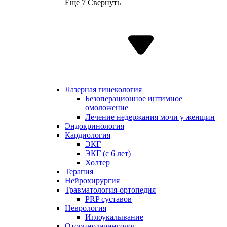
Еще 7
Свернуть
Лазерная гинекология
Безоперационное интимное
омоложение
Лечение недержания мочи у женщин
Эндокринология
Кардиология
ЭКГ
ЭКГ (с 6 лет)
Холтер
Терапия
Нейрохирургия
Травматология-ортопедия
PRP суставов
Неврология
Иглоукалывание
Оториноларинголог