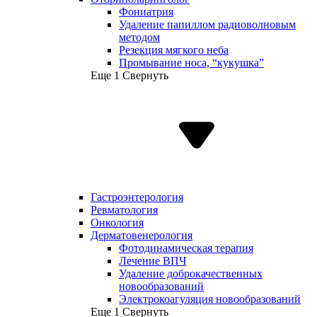
Фониатрия
Удаление папиллом радиоволновым
методом
Резекция мягкого неба
Промывание носа, “кукушка”
Еще 1
Свернуть
Гастроэнтерология
Ревматология
Онкология
Дерматовенерология
Фотодинамическая терапия
Лечение ВПЧ
Удаление доброкачественных
новообразований
Электрокоагуляция новообразований
Еще 1
Свернуть