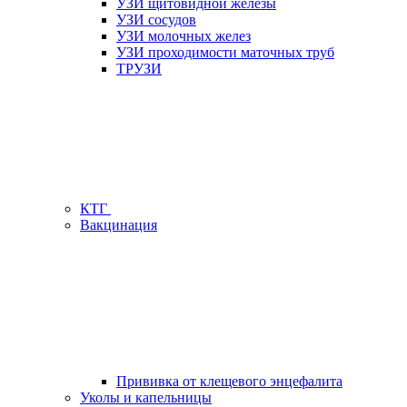
УЗИ щитовидной железы
УЗИ сосудов
УЗИ молочных желез
УЗИ проходимости маточных труб
ТРУЗИ
КТГ
Вакцинация
Прививка от клещевого энцефалита
Уколы и капельницы