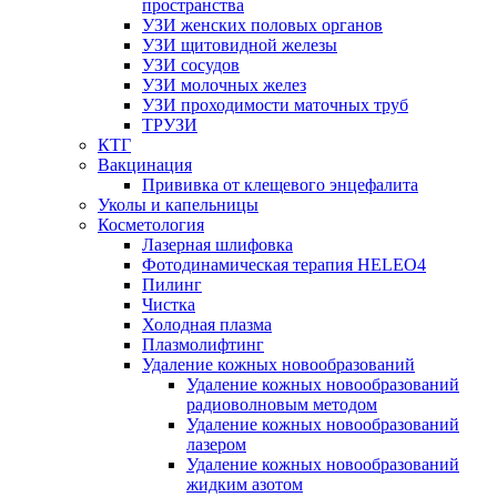
пространства
УЗИ женских половых органов
УЗИ щитовидной железы
УЗИ сосудов
УЗИ молочных желез
УЗИ проходимости маточных труб
ТРУЗИ
КТГ
Вакцинация
Прививка от клещевого энцефалита
Уколы и капельницы
Косметология
Лазерная шлифовка
Фотодинамическая терапия HELEO4
Пилинг
Чистка
Холодная плазма
Плазмолифтинг
Удаление кожных новообразований
Удаление кожных новообразований
радиоволновым методом
Удаление кожных новообразований
лазером
Удаление кожных новообразований
жидким азотом