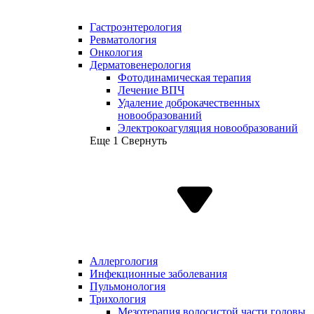
Гастроэнтерология
Ревматология
Онкология
Дерматовенерология
Фотодинамическая терапия
Лечение ВПЧ
Удаление доброкачественных
новообразований
Электрокоагуляция новообразований
Еще 1
Свернуть
Аллергология
Инфекционные заболевания
Пульмонология
Трихология
Мезотерапия волосистой части головы