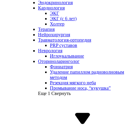
Эндокринология
Кардиология
ЭКГ
ЭКГ (с 6 лет)
Холтер
Терапия
Нейрохирургия
Травматология-ортопедия
PRP суставов
Неврология
Иглоукалывание
Оториноларинголог
Фониатрия
Удаление папиллом радиоволновым
методом
Резекция мягкого неба
Промывание носа, “кукушка”
Еще 1
Свернуть