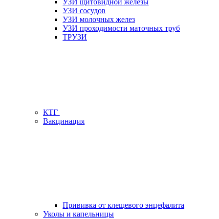
УЗИ щитовидной железы
УЗИ сосудов
УЗИ молочных желез
УЗИ проходимости маточных труб
ТРУЗИ
КТГ
Вакцинация
Прививка от клещевого энцефалита
Уколы и капельницы