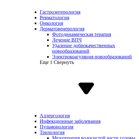
Гастроэнтерология
Ревматология
Онкология
Дерматовенерология
Фотодинамическая терапия
Лечение ВПЧ
Удаление доброкачественных
новообразований
Электрокоагуляция новообразований
Еще 1
Свернуть
Аллергология
Инфекционные заболевания
Пульмонология
Трихология
Мезотерапия волосистой части головы