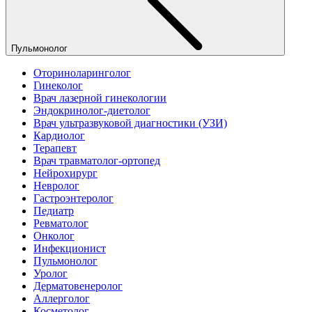
Пульмонолог
Оториноларинголог
Гинеколог
Врач лазерной гинекологии
Эндокринолог-диетолог
Врач ультразвуковой диагностики (УЗИ)
Кардиолог
Терапевт
Врач травматолог-ортопед
Нейрохирург
Невролог
Гастроэнтеролог
Педиатр
Ревматолог
Онколог
Инфекционист
Пульмонолог
Уролог
Дерматовенеролог
Аллерголог
Косметолог