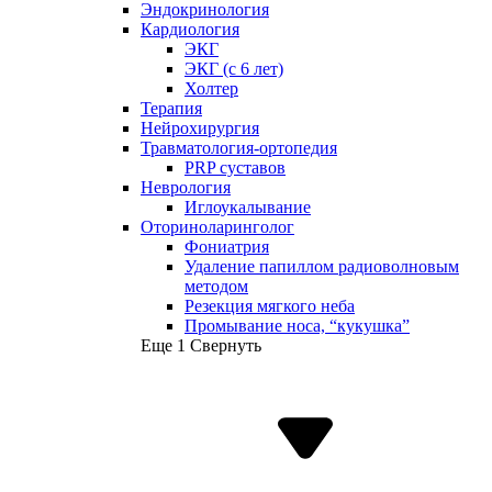
Эндокринология
Кардиология
ЭКГ
ЭКГ (с 6 лет)
Холтер
Терапия
Нейрохирургия
Травматология-ортопедия
PRP суставов
Неврология
Иглоукалывание
Оториноларинголог
Фониатрия
Удаление папиллом радиоволновым
методом
Резекция мягкого неба
Промывание носа, “кукушка”
Еще 1
Свернуть