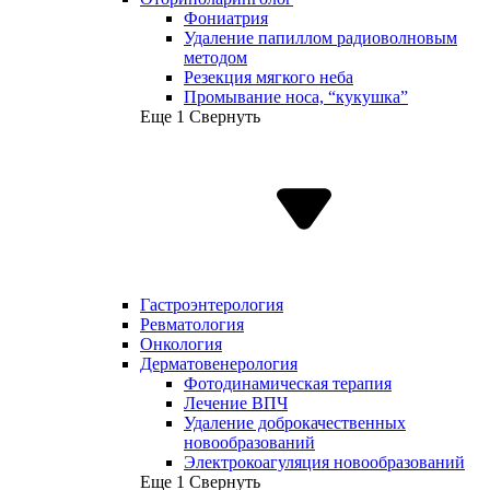
Фониатрия
Удаление папиллом радиоволновым
методом
Резекция мягкого неба
Промывание носа, “кукушка”
Еще 1
Свернуть
Гастроэнтерология
Ревматология
Онкология
Дерматовенерология
Фотодинамическая терапия
Лечение ВПЧ
Удаление доброкачественных
новообразований
Электрокоагуляция новообразований
Еще 1
Свернуть