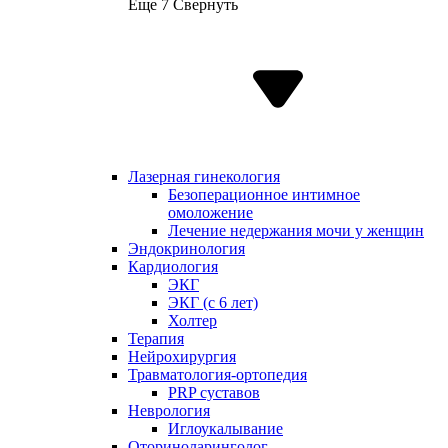
Еще 7
Свернуть
Лазерная гинекология
Безоперационное интимное
омоложение
Лечение недержания мочи у женщин
Эндокринология
Кардиология
ЭКГ
ЭКГ (с 6 лет)
Холтер
Терапия
Нейрохирургия
Травматология-ортопедия
PRP суставов
Неврология
Иглоукалывание
Оториноларинголог