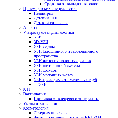
Средства от выпадения волос
Прием детских специалистов
Педиатрия
Детский ЛОР
Детский гинеколог
Анализы
Ультразвуковая диагностика
УЗИ
3D-УЗИ
УЗИ сердца
УЗИ брюшинного и забрюшинного
пространства
УЗИ женских половых органов
УЗИ щитовидной железы
УЗИ сосудов
УЗИ молочных желез
УЗИ проходимости маточных труб
ТРУЗИ
КТГ
Вакцинация
Прививка от клещевого энцефалита
Уколы и капельницы
Косметология
Лазерная шлифовка
Фотодинамическая терапия HELEO4