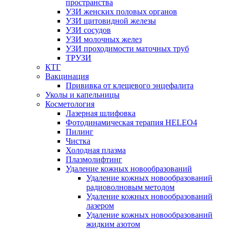
пространства
УЗИ женских половых органов
УЗИ щитовидной железы
УЗИ сосудов
УЗИ молочных желез
УЗИ проходимости маточных труб
ТРУЗИ
КТГ
Вакцинация
Прививка от клещевого энцефалита
Уколы и капельницы
Косметология
Лазерная шлифовка
Фотодинамическая терапия HELEO4
Пилинг
Чистка
Холодная плазма
Плазмолифтинг
Удаление кожных новообразований
Удаление кожных новообразований
радиоволновым методом
Удаление кожных новообразований
лазером
Удаление кожных новообразований
жидким азотом