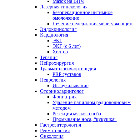
Мазок на ВПЧ
Лазерная гинекология
Безоперационное интимное
омоложение
Лечение недержания мочи у женщин
Эндокринология
Кардиология
ЭКГ
ЭКГ (с 6 лет)
Холтер
Терапия
Нейрохирургия
Травматология-ортопедия
PRP суставов
Неврология
Иглоукалывание
Оториноларинголог
Фониатрия
Удаление папиллом радиоволновым
методом
Резекция мягкого неба
Промывание носа, “кукушка”
Гастроэнтерология
Ревматология
Онкология