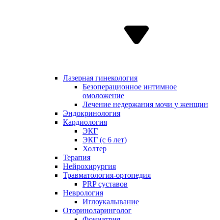
Лазерная гинекология
Безоперационное интимное
омоложение
Лечение недержания мочи у женщин
Эндокринология
Кардиология
ЭКГ
ЭКГ (с 6 лет)
Холтер
Терапия
Нейрохирургия
Травматология-ортопедия
PRP суставов
Неврология
Иглоукалывание
Оториноларинголог
Фониатрия