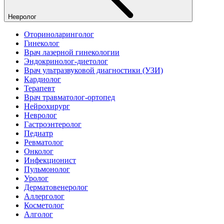
Невролог
Оториноларинголог
Гинеколог
Врач лазерной гинекологии
Эндокринолог-диетолог
Врач ультразвуковой диагностики (УЗИ)
Кардиолог
Терапевт
Врач травматолог-ортопед
Нейрохирург
Невролог
Гастроэнтеролог
Педиатр
Ревматолог
Онколог
Инфекционист
Пульмонолог
Уролог
Дерматовенеролог
Аллерголог
Косметолог
Алголог