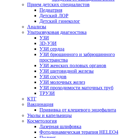
Прием детских специалистов
Педиатрия
Детский ЛОР
Детский гинеколог
Анализы
Ультразвуковая диагностика
УЗИ
3D-УЗИ
УЗИ сердца
УЗИ брюшинного и забрюшинного
пространства
УЗИ женских половых органов
УЗИ щитовидной железы
УЗИ сосудов
УЗИ молочных желез
УЗИ проходимости маточных труб
ТРУЗИ
КТГ
Вакцинация
Прививка от клещевого энцефалита
Уколы и капельницы
Косметология
Лазерная шлифовка
Фотодинамическая терапия HELEO4
Пилинг