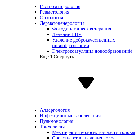
Гастроэнтерология
Ревматология
Онкология
Дерматовенерология
Фотодинамическая терапия
Лечение ВПЧ
Удаление доброкачественных
новообразований
Электрокоагуляция новообразований
Еще 1
Свернуть
Аллергология
Инфекционные заболевания
Пульмонология
Трихология
Мезотерапия волосистой части головы
Средства от выпадения волос