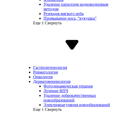
Удаление папиллом радиоволновым
методом
Резекция мягкого неба
Промывание носа, “кукушка”
Еще 1
Свернуть
Гастроэнтерология
Ревматология
Онкология
Дерматовенерология
Фотодинамическая терапия
Лечение ВПЧ
Удаление доброкачественных
новообразований
Электрокоагуляция новообразований
Еще 1
Свернуть