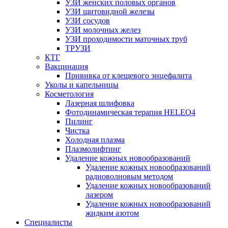
УЗИ женских половых органов
УЗИ щитовидной железы
УЗИ сосудов
УЗИ молочных желез
УЗИ проходимости маточных труб
ТРУЗИ
КТГ
Вакцинация
Прививка от клещевого энцефалита
Уколы и капельницы
Косметология
Лазерная шлифовка
Фотодинамическая терапия HELEO4
Пилинг
Чистка
Холодная плазма
Плазмолифтинг
Удаление кожных новообразований
Удаление кожных новообразований
радиоволновым методом
Удаление кожных новообразований
лазером
Удаление кожных новообразований
жидким азотом
Специалисты