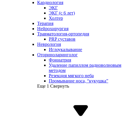
Кардиология
ЭКГ
ЭКГ (с 6 лет)
Холтер
Терапия
Нейрохирургия
Травматология-ортопедия
PRP суставов
Неврология
Иглоукалывание
Оториноларинголог
Фониатрия
Удаление папиллом радиоволновым
методом
Резекция мягкого неба
Промывание носа, “кукушка”
Еще 1
Свернуть