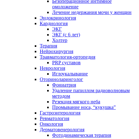
Безоперационное интимное
омоложение
Лечение недержания мочи у женщин
Эндокринология
Кардиология
ЭКГ
ЭКГ (с 6 лет)
Холтер
Терапия
Нейрохирургия
Травматология-ортопедия
PRP суставов
Неврология
Иглоукалывание
Оториноларинголог
Фониатрия
Удаление папиллом радиоволновым
методом
Резекция мягкого неба
Промывание носа, “кукушка”
Гастроэнтерология
Ревматология
Онкология
Дерматовенерология
Фотодинамическая терапия