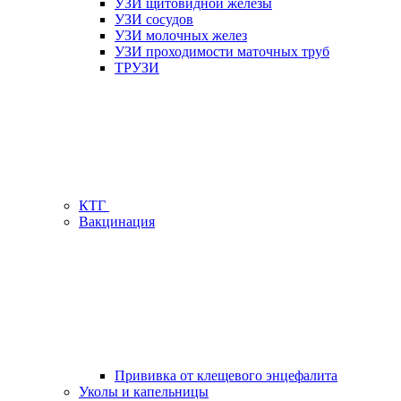
УЗИ щитовидной железы
УЗИ сосудов
УЗИ молочных желез
УЗИ проходимости маточных труб
ТРУЗИ
КТГ
Вакцинация
Прививка от клещевого энцефалита
Уколы и капельницы