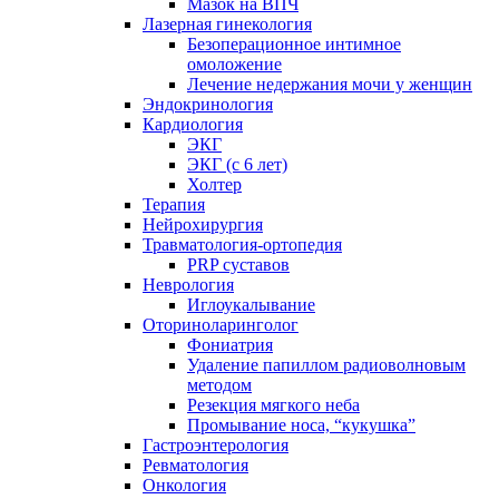
Мазок на ВПЧ
Лазерная гинекология
Безоперационное интимное
омоложение
Лечение недержания мочи у женщин
Эндокринология
Кардиология
ЭКГ
ЭКГ (с 6 лет)
Холтер
Терапия
Нейрохирургия
Травматология-ортопедия
PRP суставов
Неврология
Иглоукалывание
Оториноларинголог
Фониатрия
Удаление папиллом радиоволновым
методом
Резекция мягкого неба
Промывание носа, “кукушка”
Гастроэнтерология
Ревматология
Онкология