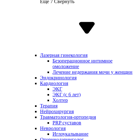
Еще 7
Свернуть
Лазерная гинекология
Безоперационное интимное
омоложение
Лечение недержания мочи у женщин
Эндокринология
Кардиология
ЭКГ
ЭКГ (с 6 лет)
Холтер
Терапия
Нейрохирургия
Травматология-ортопедия
PRP суставов
Неврология
Иглоукалывание
Оториноларинголог