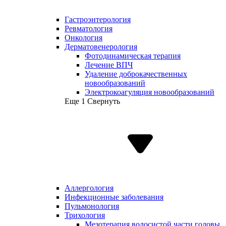
Гастроэнтерология
Ревматология
Онкология
Дерматовенерология
Фотодинамическая терапия
Лечение ВПЧ
Удаление доброкачественных
новообразований
Электрокоагуляция новообразований
Еще 1
Свернуть
Аллергология
Инфекционные заболевания
Пульмонология
Трихология
Мезотерапия волосистой части головы