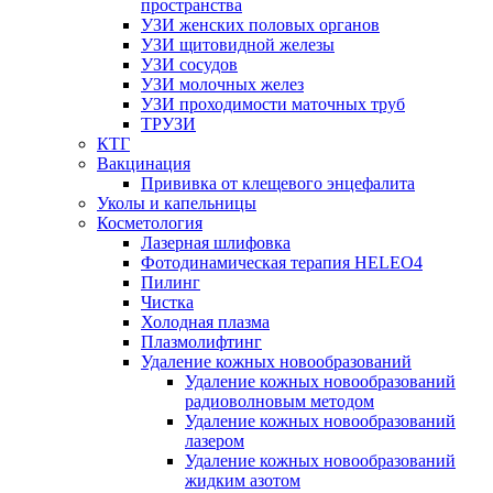
пространства
УЗИ женских половых органов
УЗИ щитовидной железы
УЗИ сосудов
УЗИ молочных желез
УЗИ проходимости маточных труб
ТРУЗИ
КТГ
Вакцинация
Прививка от клещевого энцефалита
Уколы и капельницы
Косметология
Лазерная шлифовка
Фотодинамическая терапия HELEO4
Пилинг
Чистка
Холодная плазма
Плазмолифтинг
Удаление кожных новообразований
Удаление кожных новообразований
радиоволновым методом
Удаление кожных новообразований
лазером
Удаление кожных новообразований
жидким азотом