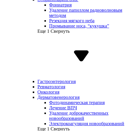
Фониатрия
Удаление папиллом радиоволновым
методом
Резекция мягкого неба
Промывание носа, “кукушка”
Еще 1
Свернуть
Гастроэнтерология
Ревматология
Онкология
Дерматовенерология
Фотодинамическая терапия
Лечение ВПЧ
Удаление доброкачественных
новообразований
Электрокоагуляция новообразований
Еще 1
Свернуть