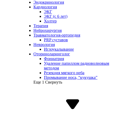
Эндокринология
Кардиология
ЭКГ
ЭКГ (с 6 лет)
Холтер
Терапия
Нейрохирургия
Травматология-ортопедия
PRP суставов
Неврология
Иглоукалывание
Оториноларинголог
Фониатрия
Удаление папиллом радиоволновым
методом
Резекция мягкого неба
Промывание носа, “кукушка”
Еще 1
Свернуть