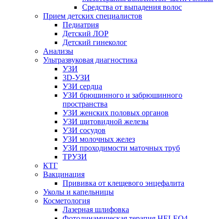
Средства от выпадения волос
Прием детских специалистов
Педиатрия
Детский ЛОР
Детский гинеколог
Анализы
Ультразвуковая диагностика
УЗИ
3D-УЗИ
УЗИ сердца
УЗИ брюшинного и забрюшинного
пространства
УЗИ женских половых органов
УЗИ щитовидной железы
УЗИ сосудов
УЗИ молочных желез
УЗИ проходимости маточных труб
ТРУЗИ
КТГ
Вакцинация
Прививка от клещевого энцефалита
Уколы и капельницы
Косметология
Лазерная шлифовка
Фотодинамическая терапия HELEO4