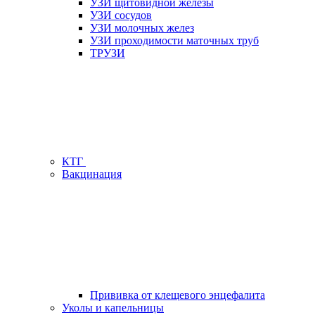
УЗИ щитовидной железы
УЗИ сосудов
УЗИ молочных желез
УЗИ проходимости маточных труб
ТРУЗИ
КТГ
Вакцинация
Прививка от клещевого энцефалита
Уколы и капельницы