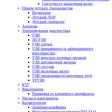
Средства от выпадения волос
Прием детских специалистов
Педиатрия
Детский ЛОР
Детский гинеколог
Анализы
Ультразвуковая диагностика
УЗИ
3D-УЗИ
УЗИ сердца
УЗИ брюшинного и забрюшинного
пространства
УЗИ женских половых органов
УЗИ щитовидной железы
УЗИ сосудов
УЗИ молочных желез
УЗИ проходимости маточных труб
ТРУЗИ
КТГ
Вакцинация
Прививка от клещевого энцефалита
Уколы и капельницы
Косметология
Лазерная шлифовка
Фотодинамическая терапия HELEO4