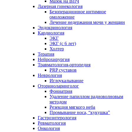
Мазок на ВПЧ
Лазерная гинекология
Безоперационное интимное
омоложение
Лечение недержания мочи у женщин
Эндокринология
Кардиология
ЭКГ
ЭКГ (с 6 лет)
Холтер
Терапия
Нейрохирургия
Травматология-ортопедия
PRP суставов
Неврология
Иглоукалывание
Оториноларинголог
Фониатрия
Удаление папиллом радиоволновым
методом
Резекция мягкого неба
Промывание носа, “кукушка”
Гастроэнтерология
Ревматология
Онкология