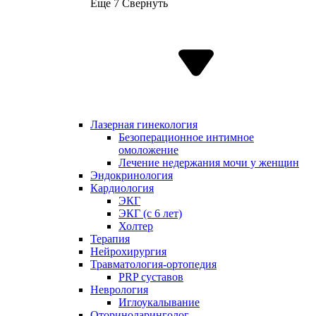
Еще 7
Свернуть
Лазерная гинекология
Безоперационное интимное
омоложение
Лечение недержания мочи у женщин
Эндокринология
Кардиология
ЭКГ
ЭКГ (с 6 лет)
Холтер
Терапия
Нейрохирургия
Травматология-ортопедия
PRP суставов
Неврология
Иглоукалывание
Оториноларинголог