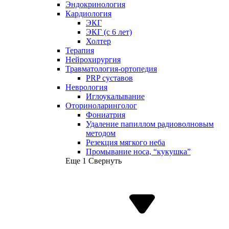
Эндокринология
Кардиология
ЭКГ
ЭКГ (с 6 лет)
Холтер
Терапия
Нейрохирургия
Травматология-ортопедия
PRP суставов
Неврология
Иглоукалывание
Оториноларинголог
Фониатрия
Удаление папиллом радиоволновым
методом
Резекция мягкого неба
Промывание носа, “кукушка”
Еще 1
Свернуть