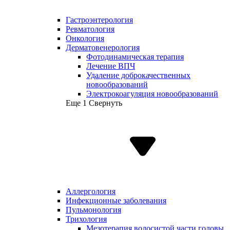
Гастроэнтерология
Ревматология
Онкология
Дерматовенерология
Фотодинамическая терапия
Лечение ВПЧ
Удаление доброкачественных
новообразований
Электрокоагуляция новообразований
Еще 1
Свернуть
Аллергология
Инфекционные заболевания
Пульмонология
Трихология
Мезотерапия волосистой части головы