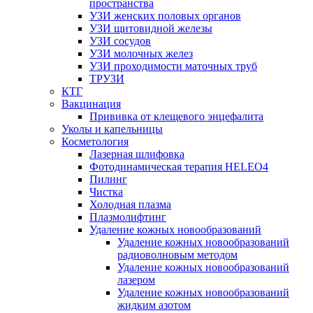
пространства
УЗИ женских половых органов
УЗИ щитовидной железы
УЗИ сосудов
УЗИ молочных желез
УЗИ проходимости маточных труб
ТРУЗИ
КТГ
Вакцинация
Прививка от клещевого энцефалита
Уколы и капельницы
Косметология
Лазерная шлифовка
Фотодинамическая терапия HELEO4
Пилинг
Чистка
Холодная плазма
Плазмолифтинг
Удаление кожных новообразований
Удаление кожных новообразований
радиоволновым методом
Удаление кожных новообразований
лазером
Удаление кожных новообразований
жидким азотом