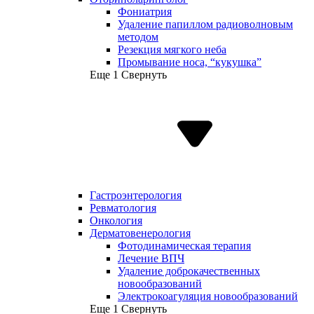
Фониатрия
Удаление папиллом радиоволновым
методом
Резекция мягкого неба
Промывание носа, “кукушка”
Еще 1
Свернуть
Гастроэнтерология
Ревматология
Онкология
Дерматовенерология
Фотодинамическая терапия
Лечение ВПЧ
Удаление доброкачественных
новообразований
Электрокоагуляция новообразований
Еще 1
Свернуть